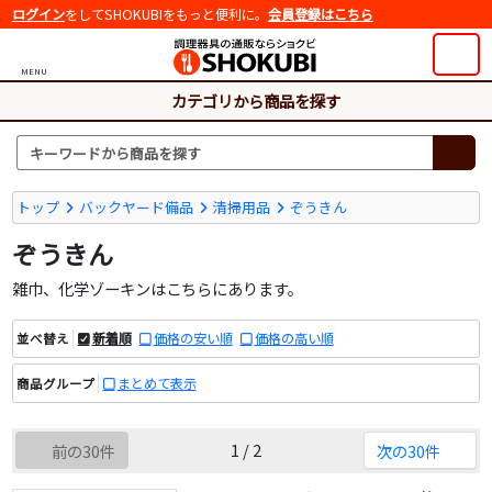
ログイン
をしてSHOKUBIをもっと便利に。
会員登録はこちら
MENU
カテゴリから商品を探す
トップ
バックヤード備品
清掃用品
ぞうきん
ぞうきん
雑巾、化学ゾーキンはこちらにあります。
新着順
価格の安い順
価格の高い順
並べ替え
まとめて表示
商品グループ
1 / 2
前の30件
次の30件