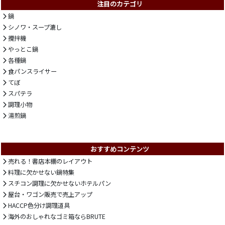
注目のカテゴリ
鍋
シノワ・スープ漉し
攪拌機
やっとこ鍋
各種鍋
食パンスライサー
てぼ
スパテラ
調理小物
湯煎鍋
おすすめコンテンツ
売れる！書店本棚のレイアウト
料理に欠かせない鍋特集
スチコン調理に欠かせないホテルパン
屋台・ワゴン販売で売上アップ
HACCP色分け調理道具
海外のおしゃれなゴミ箱ならBRUTE