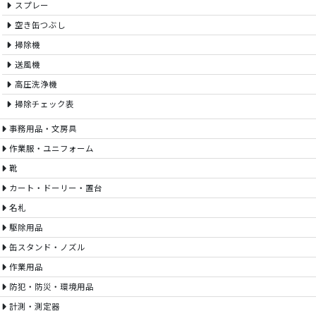
スプレー
空き缶つぶし
掃除機
送風機
高圧洗浄機
掃除チェック表
事務用品・文房具
作業服・ユニフォーム
靴
カート・ドーリー・置台
名札
駆除用品
缶スタンド・ノズル
作業用品
防犯・防災・環境用品
計測・測定器