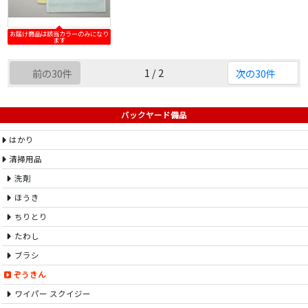
お届け商品は該当カラーのみになり
ます
1 / 2
前の30件
次の30件
バックヤード備品
はかり
清掃用品
洗剤
ほうき
ちりとり
たわし
ブラシ
ぞうきん
ワイパー スクイジー