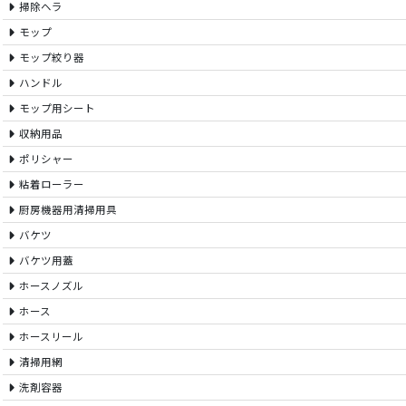
掃除ヘラ
モップ
モップ絞り器
ハンドル
モップ用シート
収納用品
ポリシャー
粘着ローラー
厨房機器用清掃用具
バケツ
バケツ用蓋
ホースノズル
ホース
ホースリール
清掃用網
洗剤容器