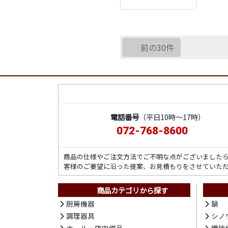
前の30件
電話番号
（平日10時～17時）
072-768-8600
商品の仕様やご注文方法でご不明な点がございました
客様のご要望に沿った提案、お見積もりをさせていた
商品カテゴリから探す
厨房機器
鍋
調理器具
シノ
ホール・店内備品
攪拌