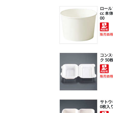
ロールフ
cc 本
00
販売価格
コンス
ク 50
販売価格
サトウ
0枚入り