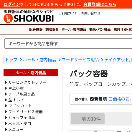
ログイン
をしてSHOKUBIをもっと便利に。
会員登録はこちら
ご利用ガイド
お問い合わせ
厨房機器
調理器具
ホール・店内備品
製菓・パン用品
陳列什器・家
トップ
ホール・店内備品
フードサービス用品
テイクアウト
パック容器
ホール・店内備品
サービングカトラリー
竹皮、ポップコーンカップ、
卓上小物
テーブル周り品
新着順
価格の安
並べ替え
盆 トレイ
ワゴン カート
フードサービス機器
ビュッフェ用品
前の30件
水入れ・受皿
メニュー