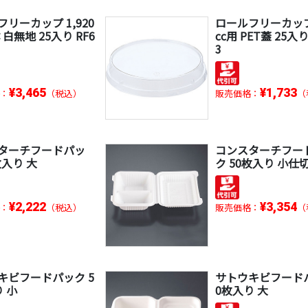
リーカップ 1,920
ロールフリーカップ 
体 白無地 25入り RF6
cc用 PET蓋 25入り
3
¥3,465
¥1,733
：
（税込）
販売価格：
（
ターチフードパッ
コンスターチフー
枚入り 大
ク 50枚入り 小仕
¥2,222
¥3,354
：
（税込）
販売価格：
（
キビフードパック 5
サトウキビフードパ
 小
0枚入り 大