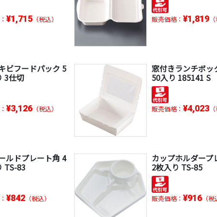
¥1,715
¥1,819
：
（税込）
販売価格：
（
キビフードパック 5
窓付きランチボッ
 3仕切
50入り 185141 S
¥3,126
¥4,023
：
（税込）
販売価格：
（
ールドプレート角 4
カップホルダープレ
 TS-83
2枚入り TS-85
¥842
¥916
：
（税込）
販売価格：
（税