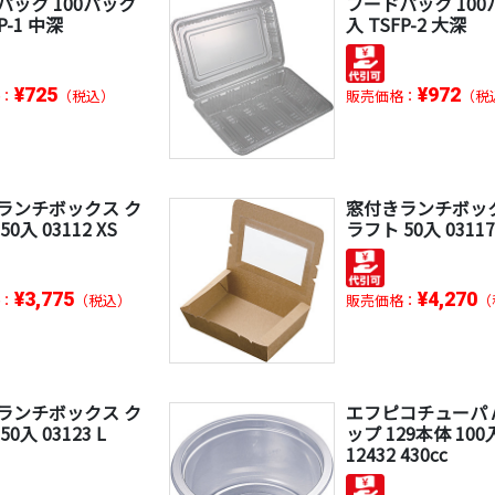
パック 100パック
フードパック 100
P-1 中深
入 TSFP-2 大深
¥725
¥972
：
（税込）
販売価格：
（税
ランチボックス ク
窓付きランチボッ
0入 03112 XS
ラフト 50入 03117
¥3,775
¥4,270
：
（税込）
販売価格：
（
ランチボックス ク
エフピコチューパ A
0入 03123 L
ップ 129本体 100
12432 430cc