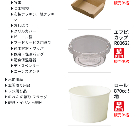
竹串
販売価格
つま楊枝
布製ナフキン、紙ナフキ
ン
おしぼり
グリルカバー
エフピ
カップ 
ビニール袋
R00622
フードサービス用食品
経木容器・ワッパ
保冷・保温バッグ
配食保温容器
販売価格
ディスペンサー
コーンスタンド
出前用品
ロール
玄関周り用品
870cc
レジ周り品
地
のれん のぼり フラッグ
軽食・イベント機器
販売価格