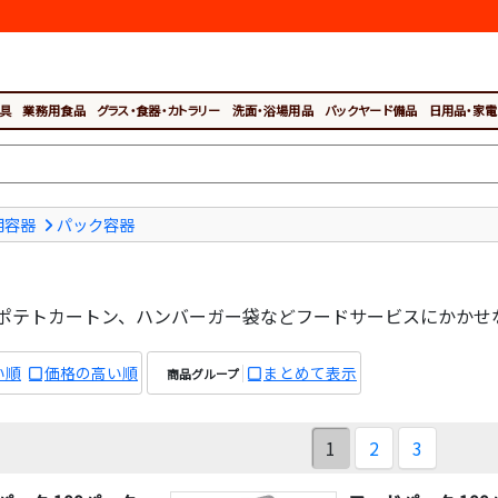
具
業務用食品
グラス・食器・カトラリー
洗面・浴場用品
バックヤード備品
日用品・家電
用容器
パック容器
ポテトカートン、ハンバーガー袋などフードサービスにかかせ
い順
価格の高い順
まとめて表示
商品グループ
1
2
3