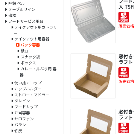
フード
呼鈴 ベル
入 TSF
テーブルサイン
盛器
フードサービス用品
販売価格
テイクアウト用カトラリ
ー
テイクアウト用容器
パック容器
紙皿
窓付き
スナック袋
ラフト 5
ボックス
カレー・丼ぶり用 容
器
販売価格
使い捨てコップ
カップホルダー
ストロー・マドラー
タレビン
フードカップ
窓付き
弁当容器
ラフト 5
セロファン
バラン
竹皮