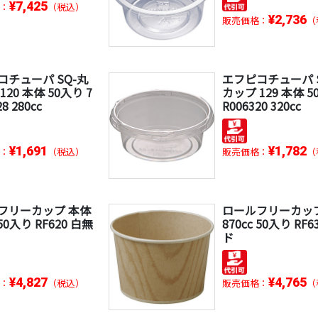
¥7,425
：
（税込）
¥2,736
販売価格：
（
コチューパ SQ-丸
エフピコチューパ 
120 本体 50入り 7
カップ 129 本体 5
8 280cc
R006320 320cc
¥1,691
¥1,782
：
（税込）
販売価格：
（
フリーカップ 本体
ロールフリーカッ
 50入り RF620 白無
870cc 50入り RF
ド
¥4,827
¥4,765
：
（税込）
販売価格：
（