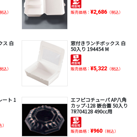
¥2,686
税込）
販売価格：
（税込）
クス 白
窓付きランチボックス 白
50入り 194454 M
¥5,322
税込）
販売価格：
（税込）
ート 1
エフピコチューパ AP八角
カップ-128 嵌合蓋 50入り
7R704128 490cc用
込）
¥960
販売価格：
（税込）