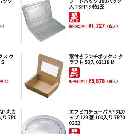
パック
フードパック 100パック
入 TSFP-3 特1深
¥1,727
込）
販売価格：
（税込）
クス ク
窓付きランチボックス ク
 S
ラフト 50入 03118 M
¥5,878
税込）
販売価格：
（税込）
P-丸カ
エフピコチューパ AP-丸カ
入り 7R0
ップ 129 蓋 100入り 7R70
0202