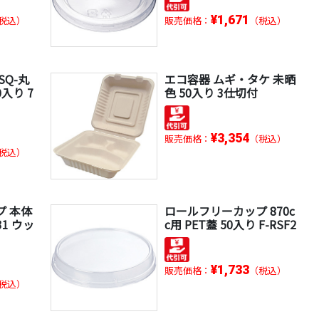
¥1,671
税込）
販売価格：
（税込）
SQ-丸
エコ容器 ムギ・タケ 未晒
0入り 7
色 50入り 3仕切付
¥3,354
販売価格：
（税込）
税込）
プ 本体
ロールフリーカップ 870c
631 ウッ
c用 PET蓋 50入り F-RSF2
¥1,733
販売価格：
（税込）
税込）