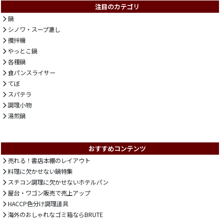
注目のカテゴリ
鍋
シノワ・スープ漉し
攪拌機
やっとこ鍋
各種鍋
食パンスライサー
てぼ
スパテラ
調理小物
湯煎鍋
おすすめコンテンツ
売れる！書店本棚のレイアウト
料理に欠かせない鍋特集
スチコン調理に欠かせないホテルパン
屋台・ワゴン販売で売上アップ
HACCP色分け調理道具
海外のおしゃれなゴミ箱ならBRUTE