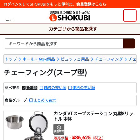
ログイン
をしてSHOKUBIをもっと便利に。
会員登録はこちら
MENU
カテゴリから商品を探す
トップ
ホール・店内備品
ビュッフェ用品
チェーフィング
チェー
チェーフィング(スープ型)
新着順
価格の安い順
価格の高い順
並べ替え
まとめて表示
商品グループ
カンダ VTスープステーション 丸型8リッ
トル 本体
¥86,625
販売価格：
（税込）