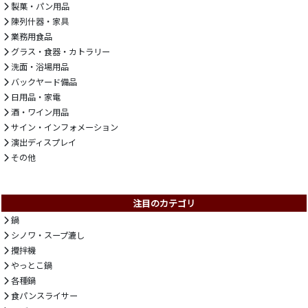
製菓・パン用品
陳列什器・家具
業務用食品
グラス・食器・カトラリー
洗面・浴場用品
バックヤード備品
日用品・家電
酒・ワイン用品
サイン・インフォメーション
演出ディスプレイ
その他
注目のカテゴリ
鍋
シノワ・スープ漉し
攪拌機
やっとこ鍋
各種鍋
食パンスライサー