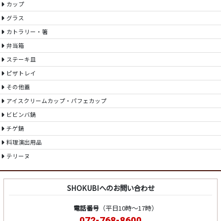
カップ
グラス
カトラリー・箸
弁当箱
ステーキ皿
ピザトレイ
その他蓋
アイスクリームカップ・パフェカップ
ビビンバ鍋
チゲ鍋
料理演出用品
テリーヌ
SHOKUBIへのお問い合わせ
電話番号
（平日10時～17時）
072-768-8600