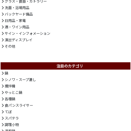
グラス・食器・カトラリー
洗面・浴場用品
バックヤード備品
日用品・家電
酒・ワイン用品
サイン・インフォメーション
演出ディスプレイ
その他
注目のカテゴリ
鍋
シノワ・スープ漉し
攪拌機
やっとこ鍋
各種鍋
食パンスライサー
てぼ
スパテラ
調理小物
湯煎鍋