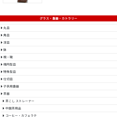
グラス・食器・カトラリー
丸皿
角皿
深皿
鉢
椀・碗
楕円型皿
特殊型皿
仕切皿
子供用食器
茶器
茶こし ストレーナー
中国茶用品
コーヒー・カフェラテ