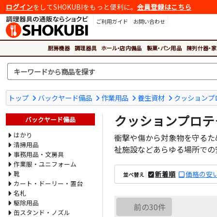
ログイン
をしてSHOKUBIをもっと便利に。
会員登録はこちら
ご利用ガイド
お問い合わせ
厨房機器
調理器具
ホール・店内備品
製菓・パン用品
陳列什器・家
トップ
バックヤード備品
作業用品
養生資材
クッションプ
クッションプロテ
バックヤード備品
はかり
衝撃や傷から対象物を守るた
清掃用品
祉施設などあらゆる場所での
事務用品・文房具
作業服・ユニフォーム
靴
新着順
価格の安
並べ替え
カート・ドーリー・置台
名札
駆除用品
前の30件
缶スタンド・ノズル