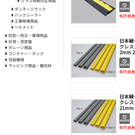
ガラス飛散防止用品
ダンネージラック
バックシーラー
販売価格
工事現場用品
ヘルメット
防犯・防災・環境用品
日本緑
計測・測定器
クレス
ガレージ用品
2mm 
コンテナー・タンク
包装機械
ラッピング用品・梱包材
販売価格
日本緑
クレス
21mm
販売価格