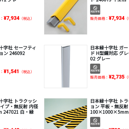
¥7,934
¥7,934
：
（税込）
販売価格：
（
十字社 セーフティ
日本緑十字社 ガ
ン 246092
ド H型鋼対応 グレー
02 グレー
¥1,541
：
（税込）
¥2,735
販売価格：
（
十字社 トラクッシ
日本緑十字社 ト
パイプ・無反射 内径
ョン 平板・無反射 2
m 247021 白・緑
100×1000×5mm