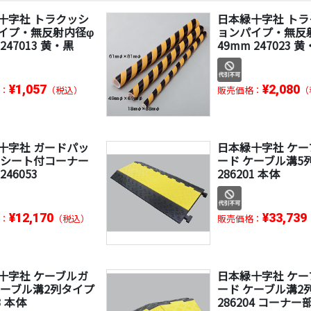
十字社 トラクッシ
日本緑十字社 ト
イプ・無反射内径φ
ョンパイプ・無反
 247013 黄・黒
49mm 247023 
¥1,057
¥2,080
：
（税込）
販売価格：
（
十字社 ガードパッ
日本緑十字社 ケー
射シート付コーナー
ード ケーブル溝5
246053
286201 本体
¥12,170
¥33,739
：
（税込）
販売価格：
十字社 ケーブルガ
日本緑十字社 ケー
ケーブル溝2列タイプ
ード ケーブル溝2
3 本体
286204 コーナー