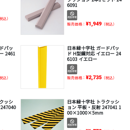
6091
税込）
¥1,949
販売価格：
（税込）
ードパッ
日本緑十字社 ガードパッ
 2461
ド H型鋼対応 イエロー 24
6103 イエロー
¥2,735
税込）
販売価格：
（税込）
ラクッシ
日本緑十字社 トラクッシ
47040
ョン 平板・反射 247041 1
00×1000×5mm