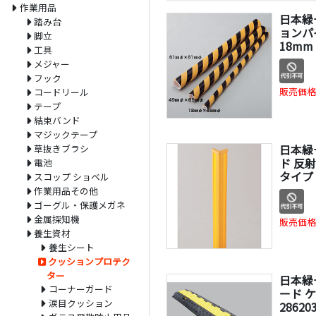
作業用品
日本緑
踏み台
ョンパ
脚立
18mm
工具
メジャー
フック
販売価格
コードリール
テープ
結束バンド
マジックテープ
日本緑
草抜きブラシ
ド 反
電池
タイプ 
スコップ ショベル
作業用品その他
ゴーグル・保護メガネ
金属探知機
販売価格
養生資材
養生シート
クッションプロテク
ター
日本緑
コーナーガード
ード 
涙目クッション
28620