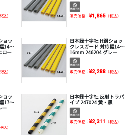
¥1,865
税込）
販売価格：
（税込）
ショッ
日本緑十字社 H鋼ショッ
幅14～
クレスガード 対応幅14～
イエロー
16mm 246204 グレー
¥2,288
税込）
販売価格：
（税込）
ショッ
日本緑十字社 反射トラパ
幅17～
イプ 247024 黄・黒
グレー
¥2,311
販売価格：
（税込）
税込）