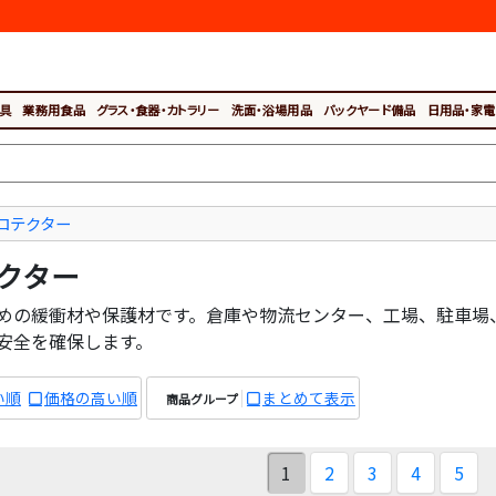
具
業務用食品
グラス・食器・カトラリー
洗面・浴場用品
バックヤード備品
日用品・家電
ロテクター
クター
めの緩衝材や保護材です。倉庫や物流センター、工場、駐車場
安全を確保します。
い順
価格の高い順
まとめて表示
商品グループ
1
2
3
4
5