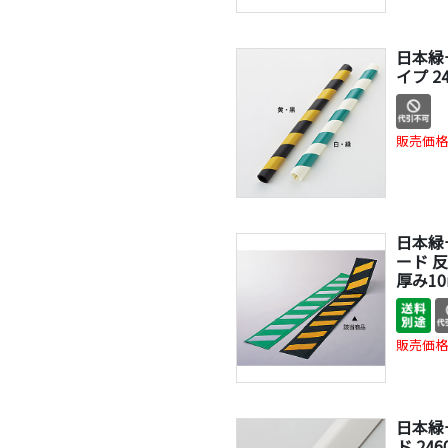
日本緑
イプ 2
販売価格
日本緑
ード 反
厚み1
販売価格
日本緑
ド 24