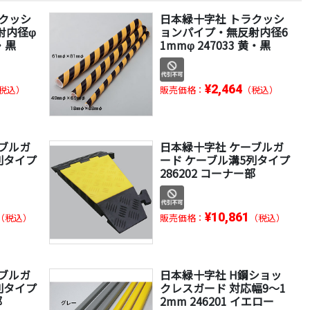
ラクッシ
日本緑十字社 トラクッシ
射内径φ
ョンパイプ・無反射内径6
黄・黒
1mmφ 247033 黄・黒
¥2,464
税込）
販売価格：
（税込）
ブルガ
日本緑十字社 ケーブルガ
列タイプ
ード ケーブル溝5列タイプ
286202 コーナー部
¥10,861
（税込）
販売価格：
（税込）
ブルガ
日本緑十字社 H鋼ショッ
列タイプ
クレスガード 対応幅9～1
部
2mm 246201 イエロー