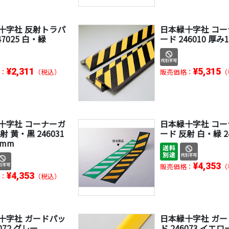
十字社 反射トラパ
日本緑十字社 コ
47025 白・緑
ード 246010 厚み
¥2,311
¥5,315
：
（税込）
販売価格：
（
十字社 コーナーガ
日本緑十字社 コ
射 黄・黒 246031
ード 反射 白・緑 24
0mm
¥4,353
販売価格：
（
¥4,353
：
（税込）
十字社 ガードパッ
日本緑十字社 ガ
6072 グレー
ド 246073 イエロ