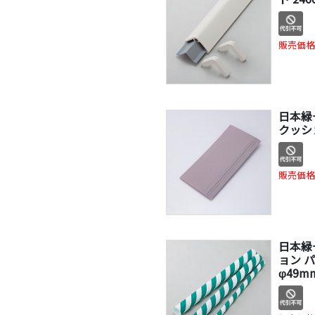
販売価格
日本緑
クッショ
販売価格
日本緑
ョン 
φ49m