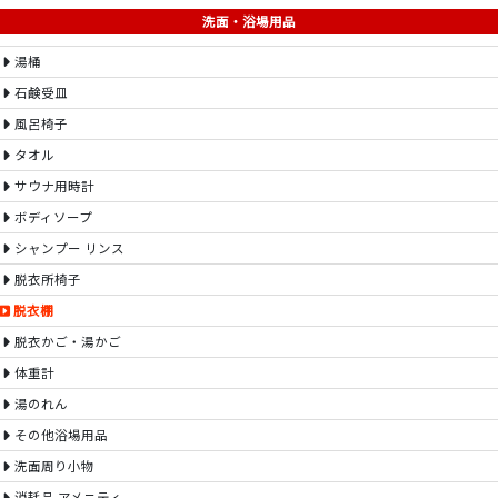
洗面・浴場用品
湯桶
石鹸受皿
風呂椅子
タオル
サウナ用時計
ボディソープ
シャンプー リンス
脱衣所椅子
脱衣棚
脱衣かご・湯かご
体重計
湯のれん
その他浴場用品
洗面周り小物
消耗品 アメニティ