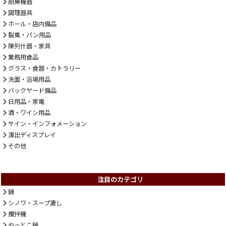
厨房機器
調理器具
ホール・店内備品
製菓・パン用品
陳列什器・家具
業務用食品
グラス・食器・カトラリー
洗面・浴場用品
バックヤード備品
日用品・家電
酒・ワイン用品
サイン・インフォメーション
演出ディスプレイ
その他
注目のカテゴリ
鍋
シノワ・スープ漉し
攪拌機
やっとこ鍋