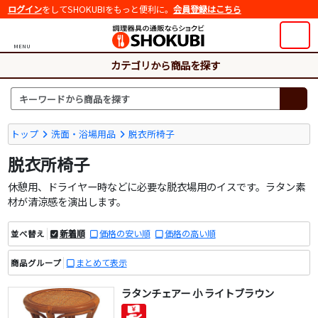
ログイン
をしてSHOKUBIをもっと便利に。
会員登録はこちら
MENU
カテゴリから商品を探す
トップ
洗面・浴場用品
脱衣所椅子
脱衣所椅子
休憩用、ドライヤー時などに必要な脱衣場用のイスです。ラタン素
材が清涼感を演出します。
新着順
価格の安い順
価格の高い順
並べ替え
まとめて表示
商品グループ
ラタンチェアー 小 ライトブラウン