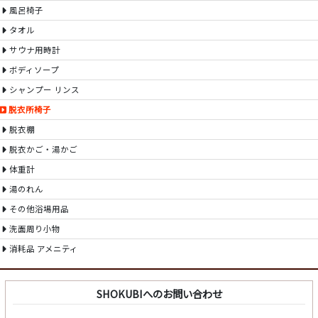
風呂椅子
タオル
サウナ用時計
ボディソープ
シャンプー リンス
脱衣所椅子
脱衣棚
脱衣かご・湯かご
体重計
湯のれん
その他浴場用品
洗面周り小物
消耗品 アメニティ
SHOKUBIへのお問い合わせ