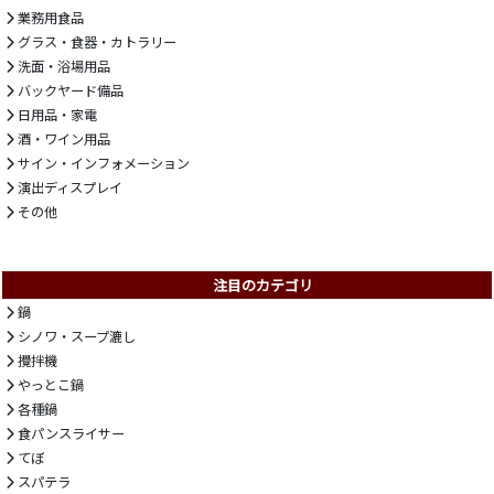
業務用食品
グラス・食器・カトラリー
洗面・浴場用品
バックヤード備品
日用品・家電
酒・ワイン用品
サイン・インフォメーション
演出ディスプレイ
その他
注目のカテゴリ
鍋
シノワ・スープ漉し
攪拌機
やっとこ鍋
各種鍋
食パンスライサー
てぼ
スパテラ