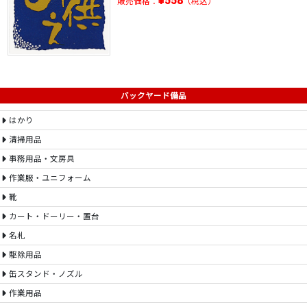
¥558
販売価格：
（税込）
バックヤード備品
はかり
清掃用品
事務用品・文房具
作業服・ユニフォーム
靴
カート・ドーリー・置台
名札
駆除用品
缶スタンド・ノズル
作業用品