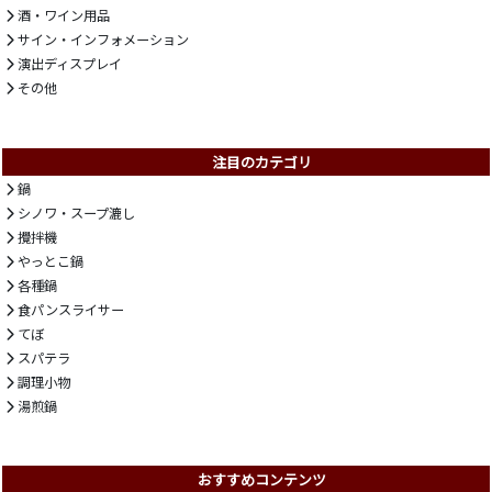
酒・ワイン用品
サイン・インフォメーション
演出ディスプレイ
その他
注目のカテゴリ
鍋
シノワ・スープ漉し
攪拌機
やっとこ鍋
各種鍋
食パンスライサー
てぼ
スパテラ
調理小物
湯煎鍋
おすすめコンテンツ