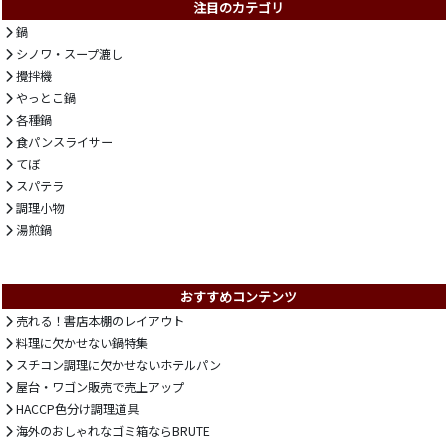
注目のカテゴリ
鍋
シノワ・スープ漉し
攪拌機
やっとこ鍋
各種鍋
食パンスライサー
てぼ
スパテラ
調理小物
湯煎鍋
おすすめコンテンツ
売れる！書店本棚のレイアウト
料理に欠かせない鍋特集
スチコン調理に欠かせないホテルパン
屋台・ワゴン販売で売上アップ
HACCP色分け調理道具
海外のおしゃれなゴミ箱ならBRUTE