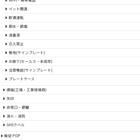
Wi-Fi・携帯電話
ペット関連
飲酒運転
節水・節電
消毒済
立入禁止
無地(サインプレート)
お断り(セールス・未成年)
注意喚起(サインプレート)
プレートケース
標識(工場・工事現場用)
矢印
非常口・避難
消火・消防
GHSラベル
販促 POP