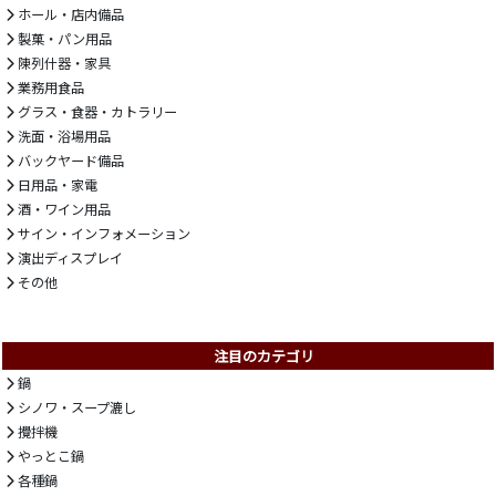
ホール・店内備品
製菓・パン用品
陳列什器・家具
業務用食品
グラス・食器・カトラリー
洗面・浴場用品
バックヤード備品
日用品・家電
酒・ワイン用品
サイン・インフォメーション
演出ディスプレイ
その他
注目のカテゴリ
鍋
シノワ・スープ漉し
攪拌機
やっとこ鍋
各種鍋