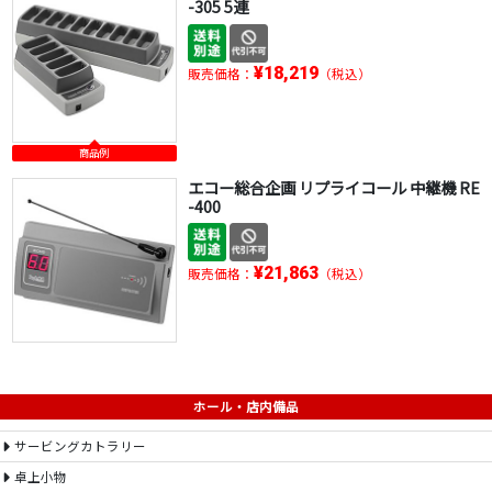
-305 5連
¥18,219
販売価格：
（税込）
商品例
エコー総合企画 リプライコール 中継機 RE
-400
¥21,863
販売価格：
（税込）
ホール・店内備品
サービングカトラリー
卓上小物