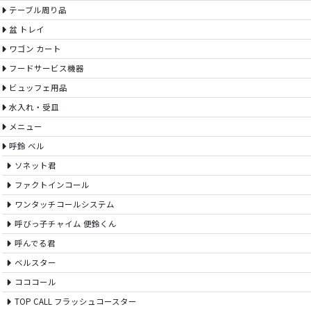
テーブル周り品
盆 トレイ
ワゴン カート
フードサービス機器
ビュッフェ用品
水入れ・受皿
メニュー
呼鈴 ベル
ソネット君
ファクトインコール
ワンタッチコールシステム
呼びっ子チャイム 便鈴くん
呼んでる君
ベルスター
コココール
TOP CALL フラッシュコースター