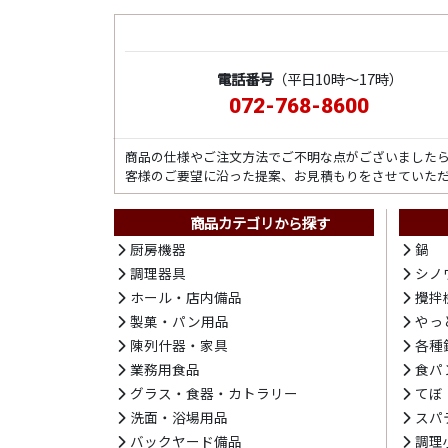
電話番号
（平日10時～17時）
072-768-8600
商品の仕様やご注文方法でご不明な点がございました
客様のご要望に沿った提案、お見積もりをさせていた
商品カテゴリから探す
厨房機器
鍋
調理器具
シノ
ホール・店内備品
攪拌
製菓・パン用品
やっ
陳列什器・家具
各種
業務用食品
食パ
グラス・食器・カトラリー
てぼ
洗面・浴場用品
スパ
バックヤード備品
調理