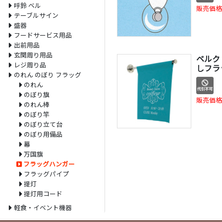
呼鈴 ベル
販売価格
テーブルサイン
盛器
フードサービス用品
出前用品
玄関周り用品
ベルク
レジ周り品
しフラッ
のれん のぼり フラッグ
のれん
のぼり旗
販売価格
のれん棒
のぼり竿
のぼり立て台
のぼり用備品
幕
万国旗
フラッグハンガー
フラッグパイプ
提灯
提灯用コード
軽食・イベント機器