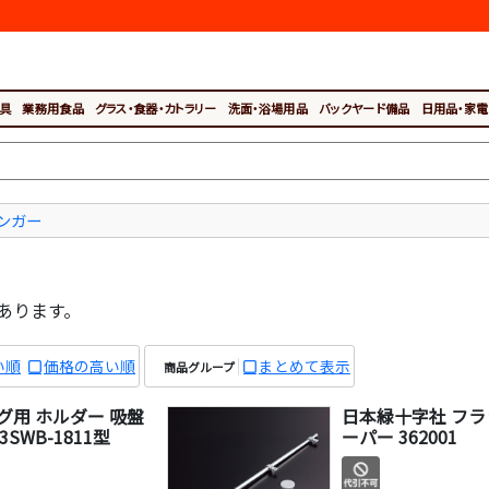
具
業務用食品
グラス・食器・カトラリー
洗面・浴場用品
バックヤード備品
日用品・家電
ンガー
あります。
い順
価格の高い順
まとめて表示
商品グループ
グ用 ホルダー 吸盤
日本緑十字社 フ
3SWB-1811型
ーパー 362001