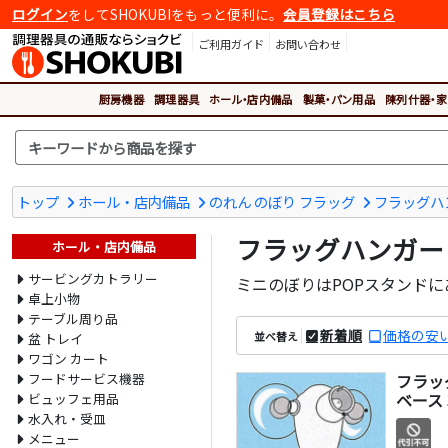
ログイン
をしてSHOKUBIをもっと便利に。
会員登録はこちら
ご利用ガイド
お問い合わせ
厨房機器
調理器具
ホール・店内備品
製菓・パン用品
陳列什器・家
トップ
ホール・店内備品
のれん のぼり フラッグ
フラッグハ
フラッグハンガー
ホール・店内備品
サービングカトラリー
ミニのぼりはPOPスタンドに
卓上小物
テーブル周り品
新着順
価格の安
並べ替え
盆 トレイ
ワゴン カート
フードサービス機器
フラッ
ベース 
ビュッフェ用品
水入れ・受皿
メニュー