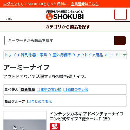
ログイン
をしてSHOKUBIをもっと便利に。
会員登録はこちら
MENU
カテゴリから商品を探す
トップ
陳列什器・家具
屋外用備品
アウトドア用品
アーミーナ
アーミーナイフ
アウトドアなどで活躍する多機能折畳ナイフ。
新着順
価格の安い順
価格の高い順
並べ替え
まとめて表示
商品グループ
インテックカネキ アドベンチャーナイフ
コンビ式タイプ 7徳ツール T-150