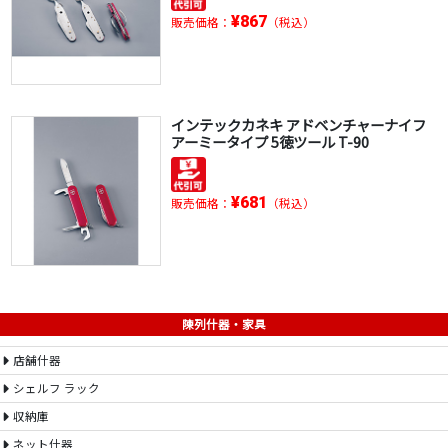
¥867
販売価格：
（税込）
インテックカネキ アドベンチャーナイフ
アーミータイプ 5徳ツール T-90
¥681
販売価格：
（税込）
陳列什器・家具
店舗什器
シェルフ ラック
収納庫
ネット什器