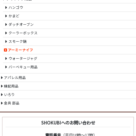
ハンゴウ
かまど
ダッチオーブン
クーラーボックス
スモーク鍋
アーミーナイフ
ウォータージャグ
バーベキュー用品
アパレル用品
縁起用品
いろり
金具 部品
SHOKUBIへのお問い合わせ
電話番号
（平日10時～17時）