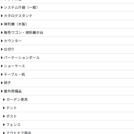
システム什器（一般）
カタログスタンド
陳列棚（木製）
販売ワゴン・傾斜展示台
カウンター
仕切り
パーテーションポール
ショーケース
テーブル・机
椅子
屋外用備品
ガーデン家具
テント
ポスト
フェンス
アウトドア用品