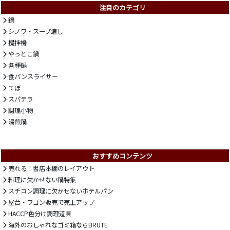
注目のカテゴリ
鍋
シノワ・スープ漉し
攪拌機
やっとこ鍋
各種鍋
食パンスライサー
てぼ
スパテラ
調理小物
湯煎鍋
おすすめコンテンツ
売れる！書店本棚のレイアウト
料理に欠かせない鍋特集
スチコン調理に欠かせないホテルパン
屋台・ワゴン販売で売上アップ
HACCP色分け調理道具
海外のおしゃれなゴミ箱ならBRUTE