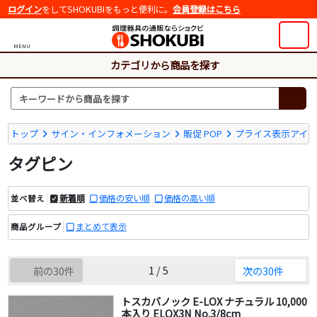
ログイン
をしてSHOKUBIをもっと便利に。
会員登録はこちら
MENU
カテゴリから商品を探す
トップ
サイン・インフォメーション
販促 POP
プライス表示アイ
タグピン
新着順
価格の安い順
価格の高い順
並べ替え
まとめて表示
商品グループ
1 / 5
前の30件
次の30件
トスカバノック E-LOX ナチュラル 10,000
本入り ELOX3N No.3/8cm