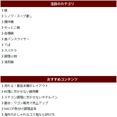
注目のカテゴリ
鍋
シノワ・スープ漉し
攪拌機
やっとこ鍋
各種鍋
食パンスライサー
てぼ
スパテラ
調理小物
湯煎鍋
おすすめコンテンツ
売れる！書店本棚のレイアウト
料理に欠かせない鍋特集
スチコン調理に欠かせないホテルパン
屋台・ワゴン販売で売上アップ
HACCP色分け調理道具
海外のおしゃれなゴミ箱ならBRUTE