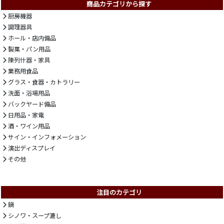
商品カテゴリから探す
厨房機器
調理器具
ホール・店内備品
製菓・パン用品
陳列什器・家具
業務用食品
グラス・食器・カトラリー
洗面・浴場用品
バックヤード備品
日用品・家電
酒・ワイン用品
サイン・インフォメーション
演出ディスプレイ
その他
注目のカテゴリ
鍋
シノワ・スープ漉し