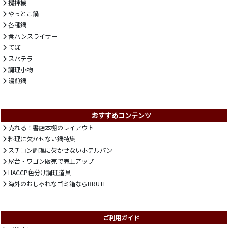
攪拌機
やっとこ鍋
各種鍋
食パンスライサー
てぼ
スパテラ
調理小物
湯煎鍋
おすすめコンテンツ
売れる！書店本棚のレイアウト
料理に欠かせない鍋特集
スチコン調理に欠かせないホテルパン
屋台・ワゴン販売で売上アップ
HACCP色分け調理道具
海外のおしゃれなゴミ箱ならBRUTE
ご利用ガイド