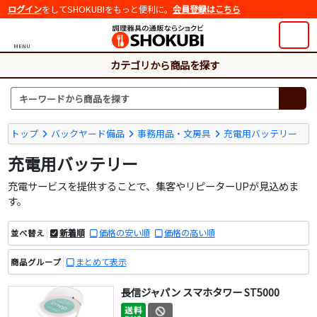
ログイン
をしてSHOKUBIをもっと便利に。
会員登録はこちら
MENU
カテゴリから商品を探す
トップ
バックヤード備品
事務用品・文房具
充電用バッテリー
充電用バッテリー
充電サービスを提供することで、集客やリピーターUPが見込めま
す。
新着順
価格の安い順
価格の高い順
並べ替え
まとめて表示
商品グループ
長信ジャパン スマホタワー ST5000