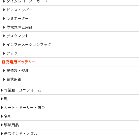
タイムレコーダーカード
ドアストッパー
ラミネーター
静電気除去用品
デスクマット
インフォメーションブック
フック
充電用バッテリー
祝儀袋・熨斗
賞状用紙
作業服・ユニフォーム
靴
カート・ドーリー・置台
名札
駆除用品
缶スタンド・ノズル