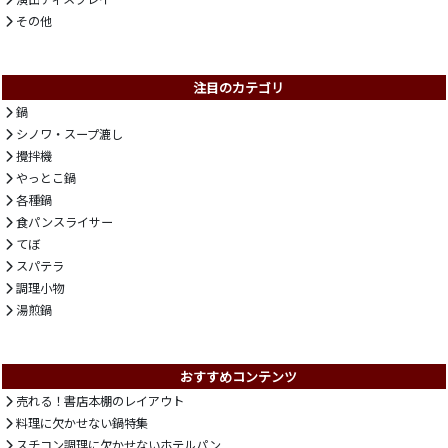
その他
注目のカテゴリ
鍋
シノワ・スープ漉し
攪拌機
やっとこ鍋
各種鍋
食パンスライサー
てぼ
スパテラ
調理小物
湯煎鍋
おすすめコンテンツ
売れる！書店本棚のレイアウト
料理に欠かせない鍋特集
スチコン調理に欠かせないホテルパン