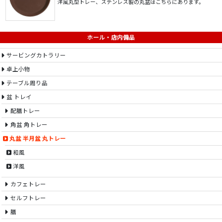
洋風丸型トレー、ステンレス製の丸盆はこちらにあります。
ホール・店内備品
サービングカトラリー
卓上小物
テーブル周り品
盆 トレイ
配膳トレー
角盆 角トレー
丸盆 半月盆 丸トレー
和風
洋風
カフェトレー
セルフトレー
膳