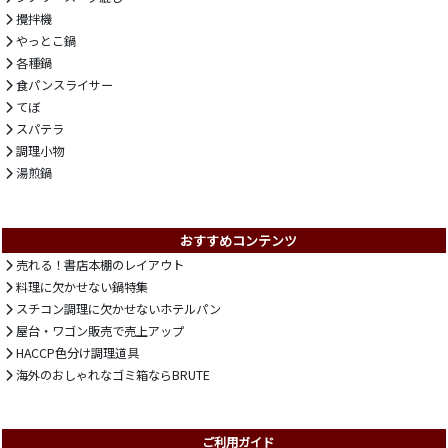
攪拌機
やっとこ鍋
各種鍋
食パンスライサー
てぼ
スパテラ
調理小物
湯煎鍋
おすすめコンテンツ
売れる！書店本棚のレイアウト
料理に欠かせない鍋特集
スチコン調理に欠かせないホテルパン
屋台・ワゴン販売で売上アップ
HACCP色分け調理道具
海外のおしゃれなゴミ箱ならBRUTE
ご利用ガイド