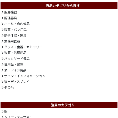
商品カテゴリから探す
厨房機器
調理器具
ホール・店内備品
製菓・パン用品
陳列什器・家具
業務用食品
グラス・食器・カトラリー
洗面・浴場用品
バックヤード備品
日用品・家電
酒・ワイン用品
サイン・インフォメーション
演出ディスプレイ
その他
注目のカテゴリ
鍋
シノワ・スープ漉し