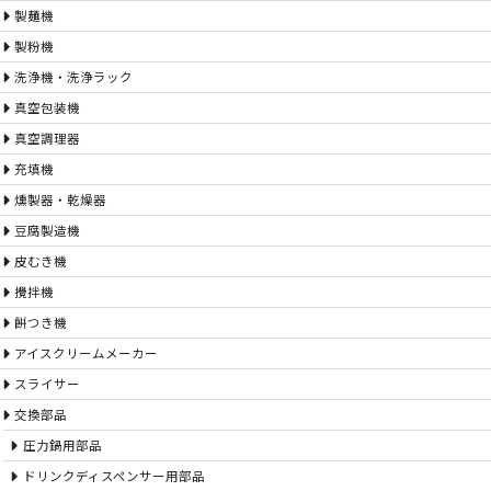
製麺機
製粉機
洗浄機・洗浄ラック
真空包装機
真空調理器
充填機
燻製器・乾燥器
豆腐製造機
皮むき機
攪拌機
餅つき機
アイスクリームメーカー
スライサー
交換部品
圧力鍋用部品
ドリンクディスペンサー用部品