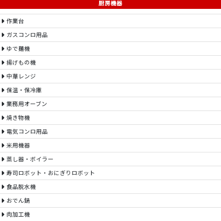
厨房機器
作業台
ガスコンロ用品
ゆで麺機
揚げもの機
中華レンジ
保温・保冷庫
業務用オーブン
焼き物機
電気コンロ用品
米用機器
蒸し器・ボイラー
寿司ロボット・おにぎりロボット
食品脱水機
おでん鍋
肉加工機