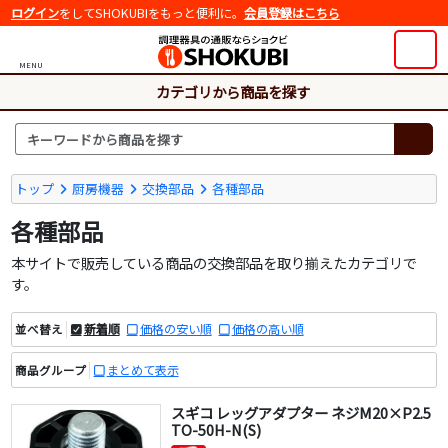
ログイン
をしてSHOKUBIをもっと便利に。
会員登録はこちら
MENU
カテゴリから商品を探す
トップ
厨房機器
交換部品
各種部品
各種部品
本サイトで販売している商品の交換部品を取り揃えたカテゴリで
す。
新着順
価格の安い順
価格の高い順
並べ替え
まとめて表示
商品グループ
スギコ レッグアダプター ネジM20×P2.5
TO-50H-N(S)