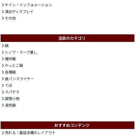
サイン・インフォメーション
演出ディスプレイ
その他
注目のカテゴリ
鍋
シノワ・スープ漉し
攪拌機
やっとこ鍋
各種鍋
食パンスライサー
てぼ
スパテラ
調理小物
湯煎鍋
おすすめコンテンツ
売れる！書店本棚のレイアウト