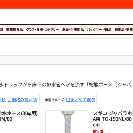
具
業務用食品
グラス・食器・カトラリー
洗面・浴場用品
バックヤード備品
日用品・家電
水トラップから床下の排水管へ水を流す「蛇腹ホース（ジャバ
い順
価格の高い順
まとめて表示
商品グループ
排水ホース(30φ用)
スギコ ジャバラホー
2M/80
A用 TO-192NL/8
cm