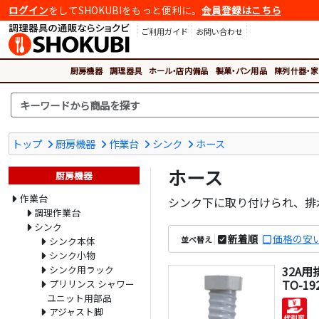
ログイン
をしてSHOKUBIをもっと便利に。
会員登録はこちら
ご利用ガイド
お問い合わせ
厨房機器
調理器具
ホール・店内備品
製菓・パン用品
陳列什器・家
トップ
厨房機器
作業台
シンク
ホース
ホース
厨房機器
作業台
シンク下に取り付けられ、排
調理作業台
シンク
新着順
価格の安
並べ替え
シンク本体
シンク小物
シンク用ラック
32A用
TO-19
プリリンス シャワー
ユニット用部品
アジャスト脚