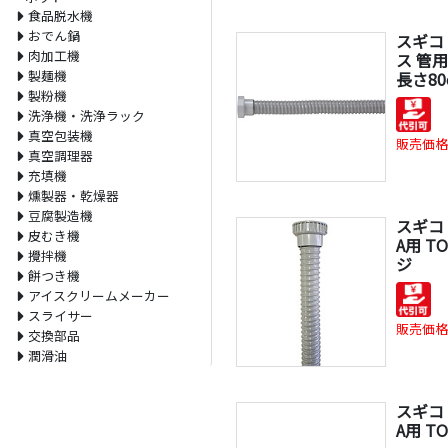
食品脱水機
おでん鍋
スギコ
肉加工機
ス 管用
製麺機
長さ80
製粉機
洗浄機・洗浄ラック
真空包装機
販売価格
真空調理器
充填機
燻製器・乾燥器
豆腐製造機
スギコ
皮むき機
A用 TO
攪拌機
ジ
餅つき機
アイスクリームメーカー
スライサー
販売価格
交換部品
潤滑油
スギコ
A用 TO