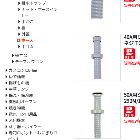
排水トラップ
販売価格
ナット・ホースイン
ナー
中かご
栓
外蓋
40A
ホース
ネジ TO
中ゴム
盛付台
テーブルワゴン
販売価格
ガスコンロ用品
ゆで麺機
揚げもの機
中華レンジ
50A用
保温・保冷庫
292M/
業務用オーブン
焼き物機
電気コンロ用品
米用機器
販売価格
蒸し器・ボイラー
寿司ロボット・おにぎりロ
ボット