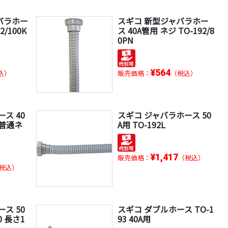
ャバラホー
スギコ 新型ジャバラホー
2/100K
ス 40A管用 ネジ TO-192/8
0PN
¥564
込）
販売価格：
（税込）
ス 40
スギコ ジャバラホース 50
F 普通ネ
A用 TO-192L
¥1,417
販売価格：
（税込）
税込）
ス 50
スギコ ダブルホース TO-1
00 長さ1
93 40A用