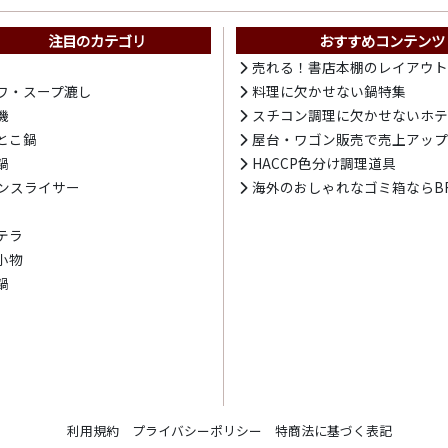
注目のカテゴリ
おすすめコンテンツ
売れる！書店本棚のレイアウ
ワ・スープ漉し
料理に欠かせない鍋特集
機
スチコン調理に欠かせないホ
とこ鍋
屋台・ワゴン販売で売上アッ
鍋
HACCP色分け調理道具
ンスライサー
海外のおしゃれなゴミ箱ならBR
テラ
小物
鍋
利用規約
プライバシーポリシー
特商法に基づく表記