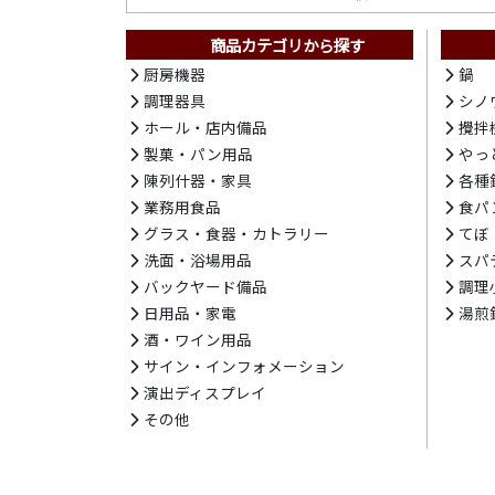
商品カテゴリから探す
厨房機器
鍋
調理器具
シノ
ホール・店内備品
攪拌
製菓・パン用品
やっ
陳列什器・家具
各種
業務用食品
食パ
グラス・食器・カトラリー
てぼ
洗面・浴場用品
スパ
バックヤード備品
調理
日用品・家電
湯煎
酒・ワイン用品
サイン・インフォメーション
演出ディスプレイ
その他