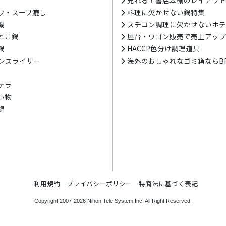
ワ・スープ漉し
料理に欠かせない鍋特集
機
スチコン調理に欠かせないホ
とこ鍋
屋台・ワゴン販売で売上アッ
鍋
HACCP色分け調理道具
ンスライサー
海外のおしゃれなゴミ箱ならBR
テラ
小物
鍋
利用規約
プライバシーポリシー
特商法に基づく表記
Copyright 2007-2026
Nihon Tele System Inc.
All Right Reserved.