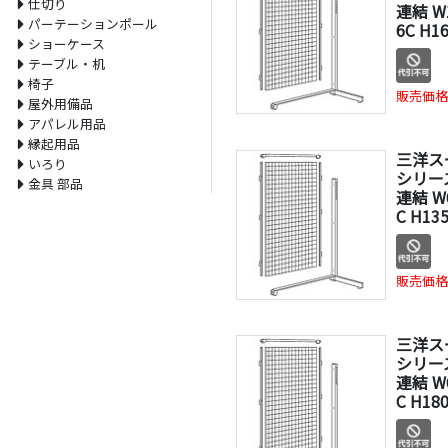
仕切り
連結 W
パーテーションポール
6C H1
ショーケース
テーブル・机
椅子
販売価格
屋外用備品
アパレル用品
縁起用品
三洋ス
いろり
シリー
金具 部品
連結 W
C H13
販売価格
三洋ス
シリー
連結 W
C H18