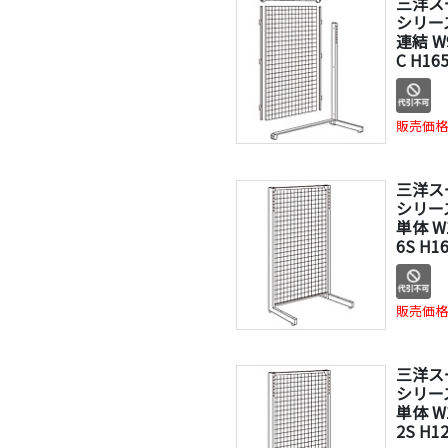
三洋ス
シリー
連結 W
C H16
販売価格
三洋ス
シリー
単体 W
6S H1
販売価格
三洋ス
シリー
単体 W
2S H1