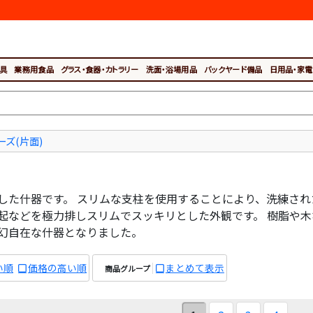
具
業務用食品
グラス・食器・カトラリー
洗面・浴場用品
バックヤード備品
日用品・家電
ーズ(片面)
た什器です。 スリムな支柱を使用することにより、洗練されたデザ
起などを極力排しスリムでスッキリとした外観です。 樹脂や
幻自在な什器となりました。
い順
価格の高い順
まとめて表示
商品グループ