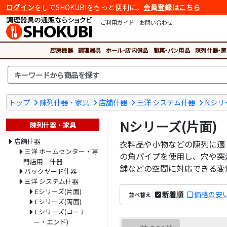
ログイン
をしてSHOKUBIをもっと便利に。
会員登録はこちら
ご利用ガイド
お問い合わせ
厨房機器
調理器具
ホール・店内備品
製菓・パン用品
陳列什器・家
トップ
陳列什器・家具
店舗什器
三洋 システム什器
Nシリ
Nシリーズ(片面)
陳列什器・家具
店舗什器
衣料品や小物などの陳列に適し
三洋 ホームセンター・専
の角パイプを使用し、穴や突
門店用 什器
舗などの空間に対応できる変
バックヤード什器
三洋 システム什器
Eシリーズ(片面)
新着順
価格の安
並べ替え
Eシリーズ(両面)
Eシリーズ(コーナ
ー・エンド)