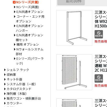
前の30件
Nシリーズ(片面)
Nシリーズ(両面)
E/N共通オプション
三洋ス
シリー
コーナー・エンド用
体 W92
オプション
H150
E/N共通オプション
ハンガー
E/N共通オプション
棚セット
販売価格
棚用 オプション
Nウォールシステム
部材
三洋ス
Eシリーズ(パワーラ
シリー
ック)
連結 W
2C H1
シェルフ ラック
収納庫
ネット什器
システム什器（一般）
販売価格
カタログスタンド
陳列棚（木製）
販売ワゴン・傾斜展示台
三洋ス
カウンター
シリー