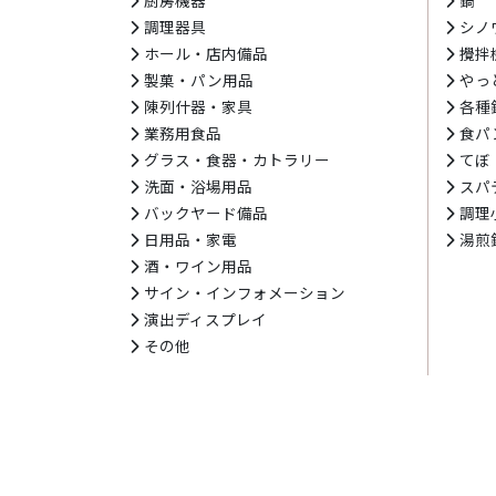
調理器具
シノ
ホール・店内備品
攪拌
製菓・パン用品
やっ
陳列什器・家具
各種
業務用食品
食パ
グラス・食器・カトラリー
てぼ
洗面・浴場用品
スパ
バックヤード備品
調理
日用品・家電
湯煎
酒・ワイン用品
サイン・インフォメーション
演出ディスプレイ
その他