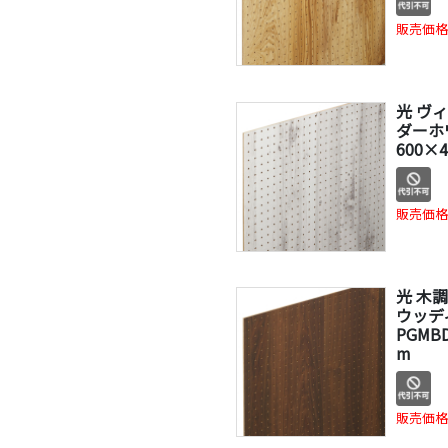
販売価格
光 ヴ
ダーホワ
600×
販売価格
光 木
ウッデ
PGMBD
m
販売価格