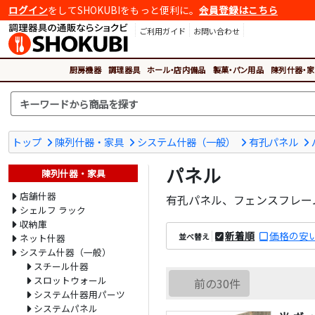
ログイン
をしてSHOKUBIをもっと便利に。
会員登録はこちら
ご利用ガイド
お問い合わせ
厨房機器
調理器具
ホール・店内備品
製菓・パン用品
陳列什器・家
トップ
陳列什器・家具
システム什器（一般）
有孔パネル
パネル
陳列什器・家具
店舗什器
有孔パネル、フェンスフレー
シェルフ ラック
収納庫
新着順
価格の安
並べ替え
ネット什器
システム什器（一般）
スチール什器
スロットウォール
前の30件
システム什器用パーツ
システムパネル