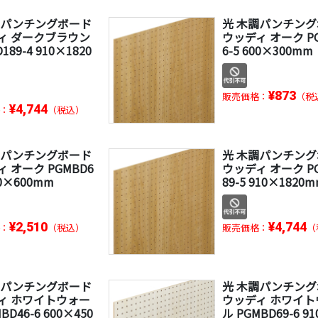
調パンチングボード
光 木調パンチン
ィ ダークブラウン
ウッディ オーク P
189-4 910×1820
6-5 600×300mm
¥873
販売価格：
（税
¥4,744
：
（税込）
調パンチングボード
光 木調パンチン
 オーク PGMBD6
ウッディ オーク P
10×600mm
89-5 910×1820
¥2,510
¥4,744
：
（税込）
販売価格：
（
調パンチングボード
光 木調パンチン
ィ ホワイトウォー
ウッディ ホワイト
BD46-6 600×450
ル PGMBD69-6 9