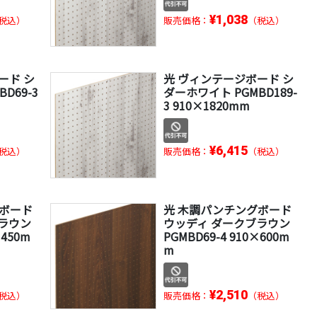
¥1,038
税込）
販売価格：
（税込）
ード シ
光 ヴィンテージボード シ
D69-3
ダーホワイト PGMBD189-
3 910×1820mm
¥6,415
税込）
販売価格：
（税込）
グボード
光 木調パンチングボード
ラウン
ウッディ ダークブラウン
×450m
PGMBD69-4 910×600m
m
¥2,510
税込）
販売価格：
（税込）