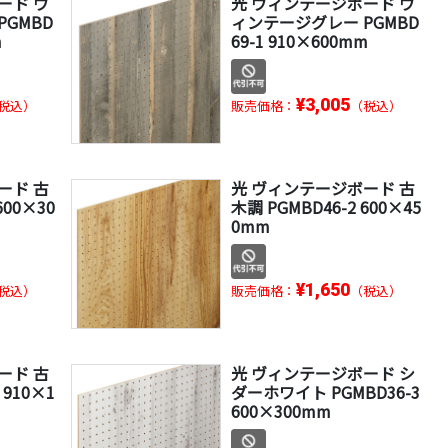
ード ヴ
光 ヴィンテージボード ヴ
GMBD
ィンテージグレー PGMBD
m
69-1 910×600mm
¥3,005
税込）
販売価格：
（税込）
ード 古
光 ヴィンテージボード 古
600×30
木調 PGMBD46-2 600×45
0mm
¥1,650
税込）
販売価格：
（税込）
ード 古
光 ヴィンテージボード シ
 910×1
ダーホワイト PGMBD36-3
600×300mm