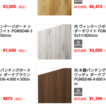
¥3,005
¥6,415
：
（税込）
販売価格：
（
ィンテージボード シ
光 ヴィンテージボ
イト PGMBD46-3
ダーホワイト PGMB
450mm
910×600mm
¥1,650
¥3,005
：
（税込）
販売価格：
（
調パンチングボード
光 木調パンチン
ィ ダークブラウン
ウッディ ダークブ
36-4 600×300m
PGMBD46-4 600
m
¥873
¥1,396
：
（税込）
販売価格：
（