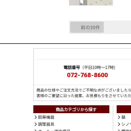
前の30件
電話番号
（平日10時～17時）
072-768-8600
商品の仕様やご注文方法でご不明な点がございました
客様のご要望に沿った提案、お見積もりをさせていた
商品カテゴリから探す
厨房機器
鍋
調理器具
シノ
ホール・店内備品
攪拌