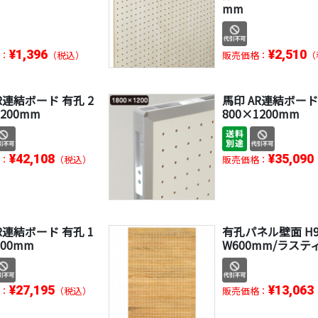
mm
¥1,396
¥2,510
：
（税込）
販売価格：
（
R連結ボード 有孔 2
馬印 AR連結ボード
1200mm
800×1200mm
¥42,108
¥35,090
：
（税込）
販売価格：
R連結ボード 有孔 1
有孔パネル壁面 H9
900mm
W600mm/ラステ
¥27,195
¥13,063
：
（税込）
販売価格：