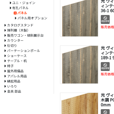
光 ヴ
ユニ・ジョイン
ィンテ
有孔パネル
36-1 
パネル
パネル用オプション
カタログスタンド
販売価格
陳列棚（木製）
販売ワゴン・傾斜展示台
カウンター
仕切り
光 ヴ
パーテーションポール
ィンテ
ショーケース
189-1
テーブル・机
椅子
屋外用備品
販売価格
アパレル用品
縁起用品
いろり
金具 部品
光 ヴ
木調 PG
0mm