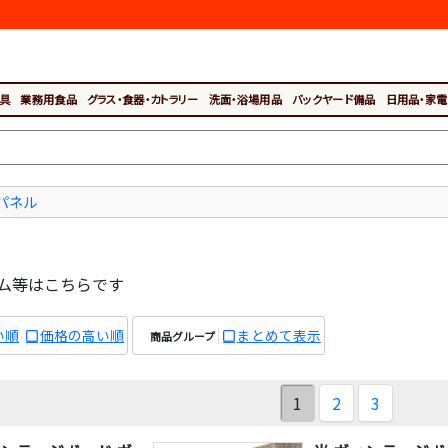
具
業務用食品
グラス・食器・カトラリー
洗面・浴場用品
バックヤード備品
日用品・家電
パネル
ム等はこちらです
い順
価格の高い順
まとめて表示
商品グループ
1
2
3