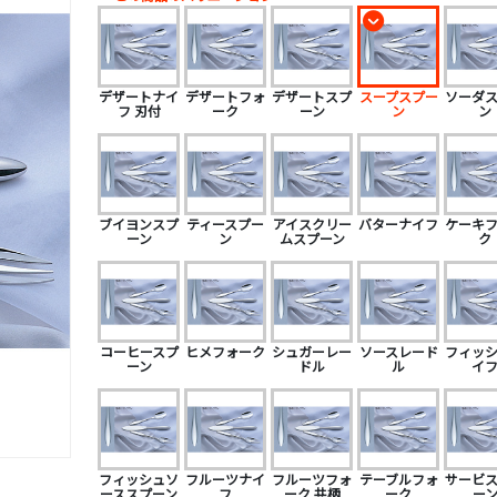
デザートナイ
デザートフォ
デザートスプ
スープスプー
ソーダ
フ 刃付
ーク
ーン
ン
ン
ブイヨンスプ
ティースプー
アイスクリー
バターナイフ
ケーキ
ーン
ン
ムスプーン
ク
コーヒースプ
ヒメフォーク
シュガーレー
ソースレード
フィッ
ーン
ドル
ル
イ
フィッシュソ
フルーツナイ
フルーツフォ
テーブルフォ
サービ
ーススプーン
フ
ーク 共柄
ーク
ー