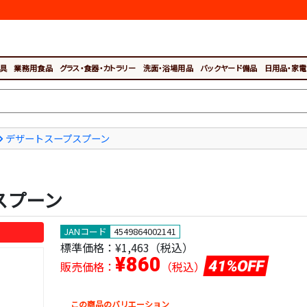
具
業務用食品
グラス・食器・カトラリー
洗面・浴場用品
バックヤード備品
日用品・家電
デザートスープスプーン
プスプーン
JANコード
4549864002141
標準価格：
¥1,463（税込）
¥860
41%OFF
販売価格：
（税込）
この商品のバリエーション