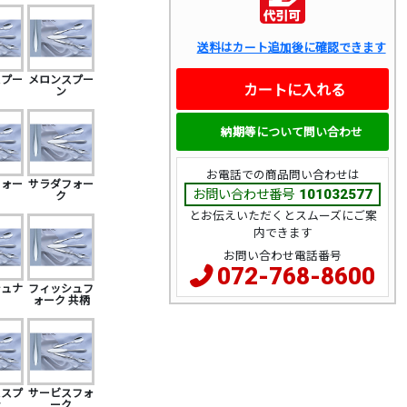
送料はカート追加後に確認できます
スプー
メロンスプー
カートに入れる
ン
納期等について問い合わせ
お電話での商品問い合わせは
フォー
サラダフォー
お問い合わせ番号
101032577
ク
とお伝えいただくとスムーズにご案
内できます
お問い合わせ電話番号
072-768-8600
シュナ
フィッシュフ
フ
ォーク 共柄
ススプ
サービスフォ
ン
ーク