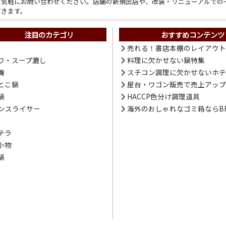
ら気軽にお問い合わせください。店舗の新規出店や、改装・リニューアルでの
だきます。
注目のカテゴリ
おすすめコンテンツ
売れる！書店本棚のレイアウ
ワ・スープ漉し
料理に欠かせない鍋特集
機
スチコン調理に欠かせないホ
とこ鍋
屋台・ワゴン販売で売上アッ
鍋
HACCP色分け調理道具
ンスライサー
海外のおしゃれなゴミ箱ならBR
テラ
小物
鍋