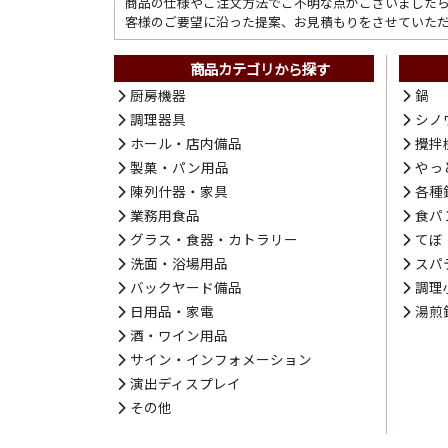
商品の仕様やご注文方法でご不明な点がございました
客様のご要望に沿った提案、お見積もりをさせていた
商品カテゴリから探す
厨房機器
鍋
調理器具
シノ
ホール・店内備品
攪拌
製菓・パン用品
やっ
陳列什器・家具
各種
業務用食品
食パ
グラス・食器・カトラリー
てぼ
洗面・浴場用品
スパ
バックヤード備品
調理
日用品・家電
湯煎
酒・ワイン用品
サイン・インフォメーション
演出ディスプレイ
その他