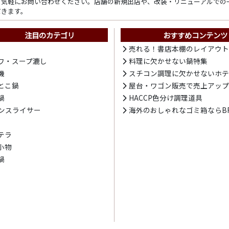
ら気軽にお問い合わせください。店舗の新規出店や、改装・リニューアルでの
だきます。
注目のカテゴリ
おすすめコンテンツ
売れる！書店本棚のレイアウ
ワ・スープ漉し
料理に欠かせない鍋特集
機
スチコン調理に欠かせないホ
とこ鍋
屋台・ワゴン販売で売上アッ
鍋
HACCP色分け調理道具
ンスライサー
海外のおしゃれなゴミ箱ならBR
テラ
小物
鍋