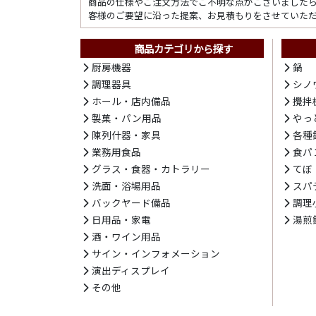
商品の仕様やご注文方法でご不明な点がございました
客様のご要望に沿った提案、お見積もりをさせていた
商品カテゴリから探す
厨房機器
鍋
調理器具
シノ
ホール・店内備品
攪拌
製菓・パン用品
やっ
陳列什器・家具
各種
業務用食品
食パ
グラス・食器・カトラリー
てぼ
洗面・浴場用品
スパ
バックヤード備品
調理
日用品・家電
湯煎
酒・ワイン用品
サイン・インフォメーション
演出ディスプレイ
その他