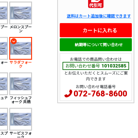
送料はカート追加後に確認できます
スプー
メロンスプー
カートに入れる
ン
納期等について問い合わせ
お電話での商品問い合わせは
フォー
サラダフォー
お問い合わせ番号
101032585
ク
とお伝えいただくとスムーズにご案
内できます
お問い合わせ電話番号
072-768-8600
シュナ
フィッシュフ
フ
ォーク 共柄
ススプ
サービスフォ
ン
ーク