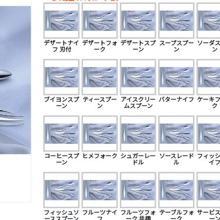
デザートナイ
デザートフォ
デザートスプ
スープスプー
ソーダ
フ 刃付
ーク
ーン
ン
ン
ブイヨンスプ
ティースプー
アイスクリー
バターナイフ
ケーキ
ーン
ン
ムスプーン
ク
コーヒースプ
ヒメフォーク
シュガーレー
ソースレード
フィッ
ーン
ドル
ル
イ
フィッシュソ
フルーツナイ
フルーツフォ
テーブルフォ
サービ
ーススプーン
フ
ーク 共柄
ーク
ー