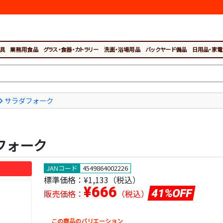
具
業務用食品
グラス・食器・カトラリー
洗面・浴場用品
バックヤード備品
日用品・家電
サラダフォーク
ダフォーク
JANコード
4549864002226
標準価格：
¥1,133（税込）
¥666
41%OFF
販売価格：
（税込）
この商品のバリエーション