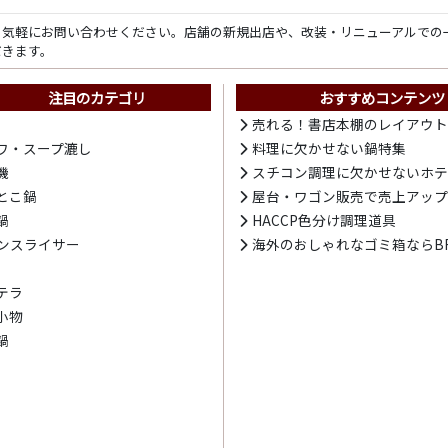
ら気軽にお問い合わせください。店舗の新規出店や、改装・リニューアルでの
だきます。
注目のカテゴリ
おすすめコンテンツ
売れる！書店本棚のレイアウ
ワ・スープ漉し
料理に欠かせない鍋特集
機
スチコン調理に欠かせないホ
とこ鍋
屋台・ワゴン販売で売上アッ
鍋
HACCP色分け調理道具
ンスライサー
海外のおしゃれなゴミ箱ならBR
テラ
小物
鍋