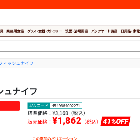
具
業務用食品
グラス・食器・カトラリー
洗面・浴場用品
バックヤード備品
日用品・家電
フィッシュナイフ
ッシュナイフ
JANコード
4549864002271
標準価格：
¥3,168（税込）
¥1,862
41%OFF
販売価格：
（税込）
この商品のバリエーション