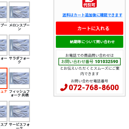
送料はカート追加後に確認できます
スプー
メロンスプー
カートに入れる
ン
納期等について問い合わせ
お電話での商品問い合わせは
フォー
サラダフォー
お問い合わせ番号
101032590
ク
とお伝えいただくとスムーズにご案
内できます
お問い合わせ電話番号
072-768-8600
シュナ
フィッシュフ
フ
ォーク 共柄
ススプ
サービスフォ
ン
ーク