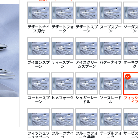
デザートナイ
デザートフォ
デザートスプ
スープスプー
ソーダ
フ 刃付
ーク
ーン
ン
ン
ブイヨンスプ
ティースプー
アイスクリー
バターナイフ
ケーキ
ーン
ン
ムスプーン
ク
コーヒースプ
ヒメフォーク
シュガーレー
ソースレード
フィッ
ーン
ドル
ル
イ
フィッシュソ
フルーツナイ
フルーツフォ
テーブルフォ
サービ
ーススプーン
フ
ーク 共柄
ーク
ー