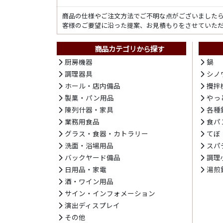
商品の仕様やご注文方法でご不明な点がございました
客様のご要望に沿った提案、お見積もりをさせていた
商品カテゴリから探す
厨房機器
鍋
調理器具
シノ
ホール・店内備品
攪拌
製菓・パン用品
やっ
陳列什器・家具
各種
業務用食品
食パ
グラス・食器・カトラリー
てぼ
洗面・浴場用品
スパ
バックヤード備品
調理
日用品・家電
湯煎
酒・ワイン用品
サイン・インフォメーション
演出ディスプレイ
その他