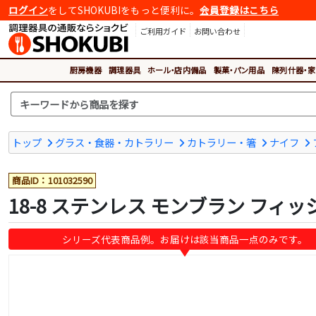
ログイン
をしてSHOKUBIをもっと便利に。
会員登録はこちら
ご利用ガイド
お問い合わせ
厨房機器
調理器具
ホール・店内備品
製菓・パン用品
陳列什器・家
トップ
グラス・食器・カトラリー
カトラリー・箸
ナイフ
商品ID：101032590
18-8 ステンレス モンブラン フィ
シリーズ代表商品例。お届けは該当商品一点のみです。