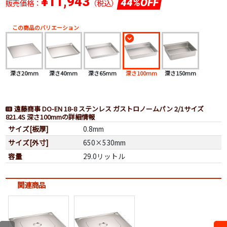
¥11,943
44%OFF
販売価格：
（税込）
この商品のバリエーション
深さ20mm
深さ40mm
深さ65mm
深さ100mm
深さ150mm
遠藤商事 DO-EN 18-8 ステンレス ガストロノームパン 2/1サイズ
821.4S 深さ100mmの詳細情報
サイズ[板厚]
0.8mm
サイズ[外寸]
650×530mm
容量
29.0リットル
関連商品