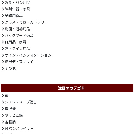
製菓・パン用品
陳列什器・家具
業務用食品
グラス・食器・カトラリー
洗面・浴場用品
バックヤード備品
日用品・家電
酒・ワイン用品
サイン・インフォメーション
演出ディスプレイ
その他
注目のカテゴリ
鍋
シノワ・スープ漉し
攪拌機
やっとこ鍋
各種鍋
食パンスライサー