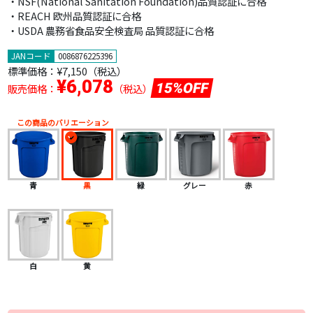
・NSF(National Sanitation Foundation)品質認証に合格
・REACH 欧州品質認証に合格
・USDA 農務省食品安全検査局 品質認証に合格
JANコード
0086876225396
標準価格：
¥7,150（税込）
¥6,078
15%OFF
販売価格：
（税込）
この商品のバリエーション
青
黒
緑
グレー
赤
白
黄