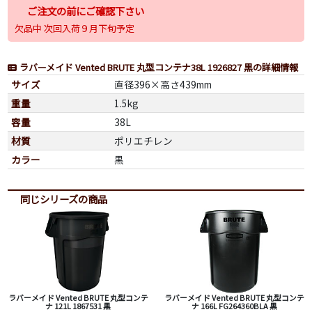
ご注文の前にご確認下さい
欠品中 次回入荷９月下旬予定
ラバーメイド Vented BRUTE 丸型コンテナ38L 1926827 黒の詳細情報
サイズ
直径396×高さ439mm
重量
1.5kg
容量
38L
材質
ポリエチレン
カラー
黒
同じシリーズの商品
ラバーメイド Vented BRUTE 丸型コンテ
ラバーメイド Vented BRUTE 丸型コンテ
ナ 121L 1867531 黒
ナ 166L FG264360BLA 黒