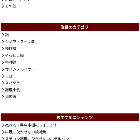
その他
注目のカテゴリ
鍋
シノワ・スープ漉し
攪拌機
やっとこ鍋
各種鍋
食パンスライサー
てぼ
スパテラ
調理小物
湯煎鍋
おすすめコンテンツ
売れる！書店本棚のレイアウト
料理に欠かせない鍋特集
スチコン調理に欠かせないホテルパン