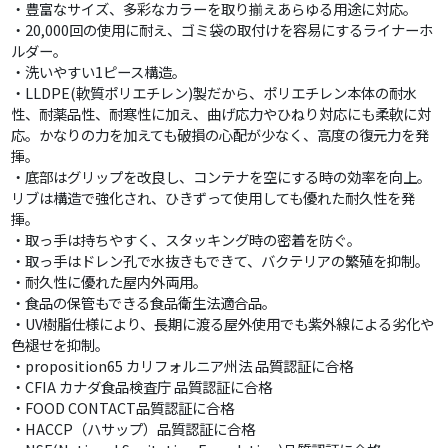
・豊富なサイズ、多彩なカラーを取り揃えあらゆる用途に対応。
・20,000回の使用に耐え、ゴミ袋の取付けを容易にするライナーホ
ルダー。
・洗いやすい1ピース構造。
・LLDPE(軟質ポリエチレン)製だから、ポリエチレン本体の耐水
性、耐薬品性、耐寒性に加え、曲げ応力やひねり対応にも柔軟に対
応。かなりの力を加えても破損の心配が少なく、高度の復元力を発
揮。
・底部はグリップを改良し、コンテナを空にする時の効率を向上。
リブは構造で強化され、ひきずって使用しても優れた耐久性を発
揮。
・取っ手は持ちやすく、スタッキング時の密着を防ぐ。
・取っ手はドレン孔で水抜きもできて、バクテリアの繁殖を抑制。
・耐久性に優れた屋内外両用。
・食品の保管もできる食品衛生法適合品。
・UV樹脂仕様により、長期に渡る屋外使用でも紫外線による劣化や
色褪せを抑制。
・proposition65 カリフォルニア州法 品質認証に合格
・CFIA カナダ食品検査庁 品質認証に合格
・FOOD CONTACT品質認証に合格
・HACCP（ハサップ）品質認証に合格