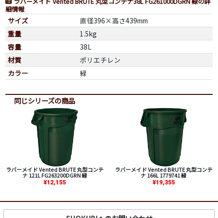
ラバーメイド Vented BRUTE 丸型コンテナ38L FG261000DGRN 緑の詳
細情報
サイズ
直径396×高さ439mm
重量
1.5kg
容量
38L
材質
ポリエチレン
カラー
緑
同じシリーズの商品
ラバーメイド Vented BRUTE 丸型コンテ
ラバーメイド Vented BRUTE 丸型コンテ
ナ 121L FG263200DGRN 緑
ナ 166L 1779741 緑
¥12,155
¥19,355