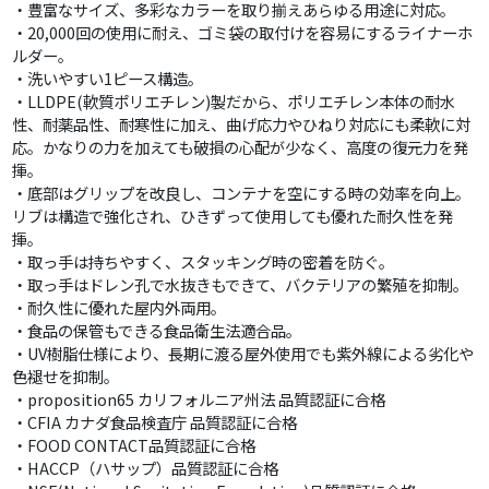
・豊富なサイズ、多彩なカラーを取り揃えあらゆる用途に対応。
・20,000回の使用に耐え、ゴミ袋の取付けを容易にするライナーホ
ルダー。
・洗いやすい1ピース構造。
・LLDPE(軟質ポリエチレン)製だから、ポリエチレン本体の耐水
性、耐薬品性、耐寒性に加え、曲げ応力やひねり対応にも柔軟に対
応。かなりの力を加えても破損の心配が少なく、高度の復元力を発
揮。
・底部はグリップを改良し、コンテナを空にする時の効率を向上。
リブは構造で強化され、ひきずって使用しても優れた耐久性を発
揮。
・取っ手は持ちやすく、スタッキング時の密着を防ぐ。
・取っ手はドレン孔で水抜きもできて、バクテリアの繁殖を抑制。
・耐久性に優れた屋内外両用。
・食品の保管もできる食品衛生法適合品。
・UV樹脂仕様により、長期に渡る屋外使用でも紫外線による劣化や
色褪せを抑制。
・proposition65 カリフォルニア州法 品質認証に合格
・CFIA カナダ食品検査庁 品質認証に合格
・FOOD CONTACT品質認証に合格
・HACCP（ハサップ）品質認証に合格