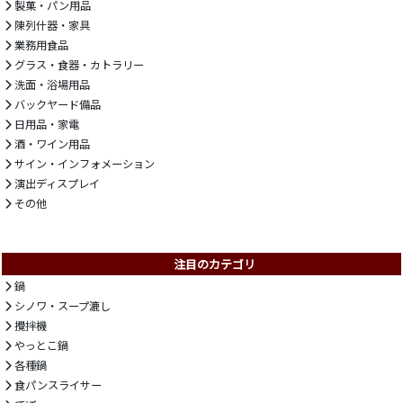
製菓・パン用品
陳列什器・家具
業務用食品
グラス・食器・カトラリー
洗面・浴場用品
バックヤード備品
日用品・家電
酒・ワイン用品
サイン・インフォメーション
演出ディスプレイ
その他
注目のカテゴリ
鍋
シノワ・スープ漉し
攪拌機
やっとこ鍋
各種鍋
食パンスライサー