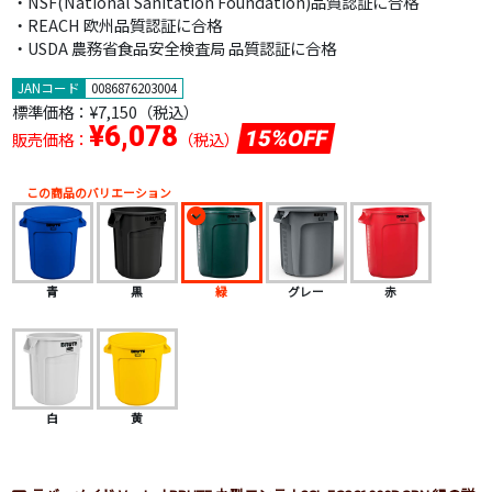
・NSF(National Sanitation Foundation)品質認証に合格
・REACH 欧州品質認証に合格
・USDA 農務省食品安全検査局 品質認証に合格
JANコード
0086876203004
標準価格：
¥7,150（税込）
¥6,078
15%OFF
販売価格：
（税込）
この商品のバリエーション
青
黒
緑
グレー
赤
白
黄