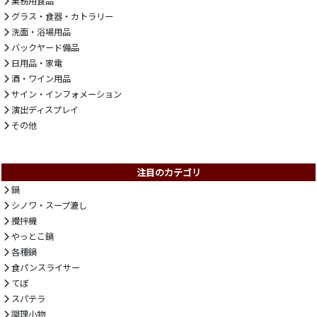
業務用食品
グラス・食器・カトラリー
洗面・浴場用品
バックヤード備品
日用品・家電
酒・ワイン用品
サイン・インフォメーション
演出ディスプレイ
その他
注目のカテゴリ
鍋
シノワ・スープ漉し
攪拌機
やっとこ鍋
各種鍋
食パンスライサー
てぼ
スパテラ
調理小物