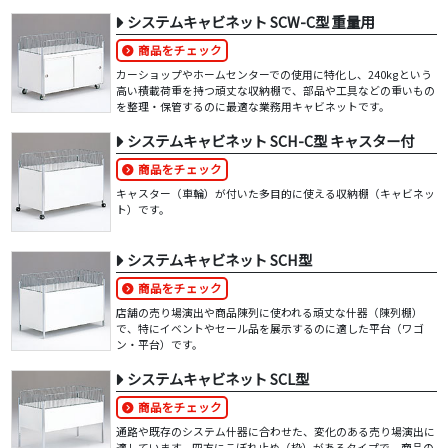
システムキャビネット SCW-C型 重量用
商品をチェック
カーショップやホームセンターでの使用に特化し、240kgという
高い積載荷重を持つ頑丈な収納棚で、部品や工具などの重いもの
を整理・保管するのに最適な業務用キャビネットです。
システムキャビネット SCH-C型 キャスター付
商品をチェック
キャスター（車輪）が付いた多目的に使える収納棚（キャビネッ
ト）です。
システムキャビネット SCH型
商品をチェック
店舗の売り場演出や商品陳列に使われる頑丈な什器（陳列棚）
で、特にイベントやセール品を展示するのに適した平台（ワゴ
ン・平台）です。
システムキャビネット SCL型
商品をチェック
通路や既存のシステム什器に合わせた、変化のある売り場演出に
適しています。四方にこぼれ止め（枠）があるタイプで、商品の