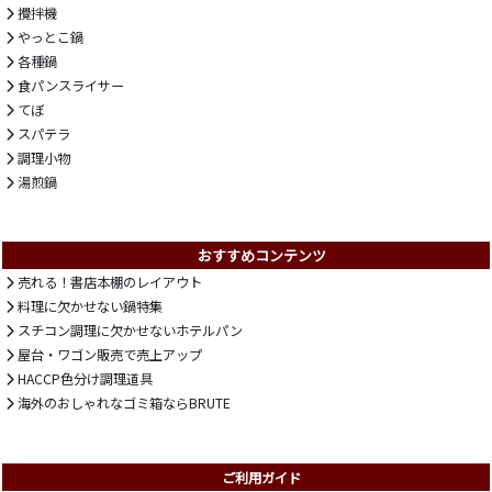
攪拌機
やっとこ鍋
各種鍋
食パンスライサー
てぼ
スパテラ
調理小物
湯煎鍋
おすすめコンテンツ
売れる！書店本棚のレイアウト
料理に欠かせない鍋特集
スチコン調理に欠かせないホテルパン
屋台・ワゴン販売で売上アップ
HACCP色分け調理道具
海外のおしゃれなゴミ箱ならBRUTE
ご利用ガイド