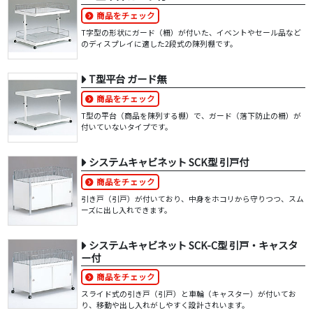
商品をチェック
T字型の形状にガード（柵）が付いた、イベントやセール品など
のディスプレイに適した2段式の陳列棚です。
T型平台 ガード無
商品をチェック
T型の平台（商品を陳列する棚）で、ガード（落下防止の柵）が
付いていないタイプです。
システムキャビネット SCK型 引戸付
商品をチェック
引き戸（引戸）が付いており、中身をホコリから守りつつ、スム
ーズに出し入れできます。
システムキャビネット SCK-C型 引戸・キャスタ
ー付
商品をチェック
スライド式の引き戸（引戸）と車輪（キャスター）が付いてお
り、移動や出し入れがしやすく設計されいます。