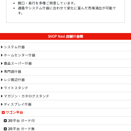
間口・奥行を多種ご用意しています。
通路やシステム什器に合わせて変化に富んだ売場演出が可能で
す。
SHOP Navi 店舗什器館
システム什器
ホームセンター什器
食品スーパー什器
専門店什器
レジ周辺什器
ライトスタンド
マガジン・カタログスタンド
ディスプレイ什器
ワゴン平台
2段平台 ガード付
2段平台 ガード無