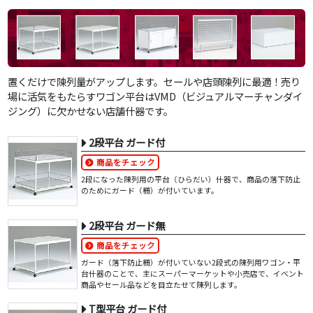
置くだけで陳列量がアップします。セールや店頭陳列に最適！売り
場に活気をもたらすワゴン平台はVMD（ビジュアルマーチャンダイ
ジング）に欠かせない店舗什器です。
2段平台 ガード付
商品をチェック
2段になった陳列用の平台（ひらだい）什器で、商品の落下防止
のためにガード（柵）が付いています。
2段平台 ガード無
商品をチェック
ガード（落下防止柵）が付いていない2段式の陳列用ワゴン・平
台什器のことで、主にスーパーマーケットや小売店で、イベント
商品やセール品などを目立たせて陳列します。
T型平台 ガード付