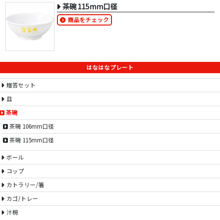
茶碗 115mm口径
商品をチェック
はなはなプレート
贈答セット
皿
茶碗
茶碗 106mm口径
茶碗 115mm口径
ボール
コップ
カトラリー/箸
カゴ/トレー
汁椀