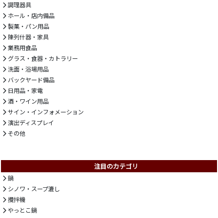
調理器具
ホール・店内備品
製菓・パン用品
陳列什器・家具
業務用食品
グラス・食器・カトラリー
洗面・浴場用品
バックヤード備品
日用品・家電
酒・ワイン用品
サイン・インフォメーション
演出ディスプレイ
その他
注目のカテゴリ
鍋
シノワ・スープ漉し
攪拌機
やっとこ鍋