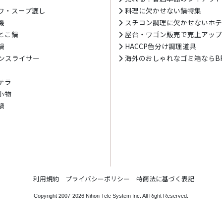
ワ・スープ漉し
料理に欠かせない鍋特集
機
スチコン調理に欠かせないホ
とこ鍋
屋台・ワゴン販売で売上アッ
鍋
HACCP色分け調理道具
ンスライサー
海外のおしゃれなゴミ箱ならBR
テラ
小物
鍋
利用規約
プライバシーポリシー
特商法に基づく表記
Copyright 2007-2026
Nihon Tele System Inc.
All Right Reserved.