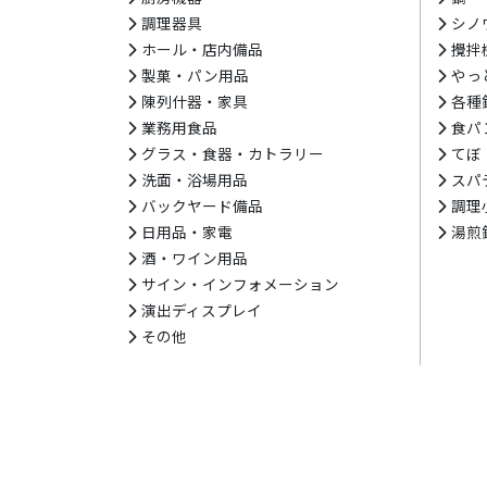
調理器具
シノ
ホール・店内備品
攪拌
製菓・パン用品
やっ
陳列什器・家具
各種
業務用食品
食パ
グラス・食器・カトラリー
てぼ
洗面・浴場用品
スパ
バックヤード備品
調理
日用品・家電
湯煎
酒・ワイン用品
サイン・インフォメーション
演出ディスプレイ
その他