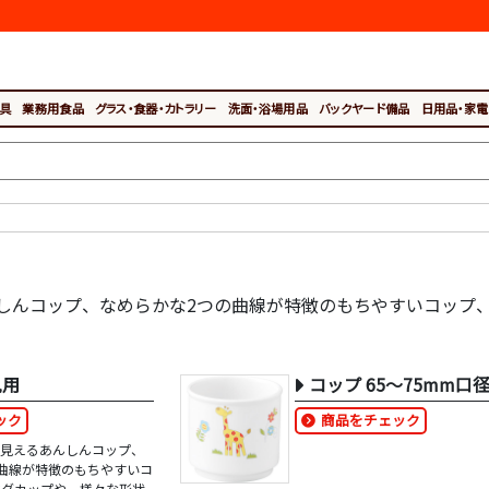
具
業務用食品
グラス・食器・カトラリー
洗面・浴場用品
バックヤード備品
日用品・家電
しんコップ、なめらかな2つの曲線が特徴のもちやすいコップ
児用
コップ 65～75mm口
ック
商品をチェック
が見えるあんしんコップ、
曲線が特徴のもちやすいコ
マグカップや、様々な形状