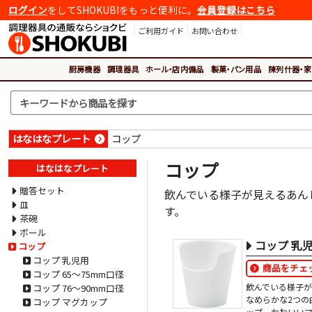
ログイン
をしてSHOKUBIをもっと便利に。
会員登録はこちら
ご利用ガイド
お問い合わせ
厨房機器
調理器具
ホール・店内備品
製菓・パン用品
陳列什器・家
はなはなプレート
コップ
コップ
はなはなプレート
贈答セット
飲んでいる様子が見えるあん
皿
す。
茶碗
ボール
コップ 乳
コップ
コップ 乳児用
商品をチェ
コップ 65～75mm口径
飲んでいる様子
コップ 76～90mm口径
なめらかな2つの
コップ マグカップ
ップ、かわいい