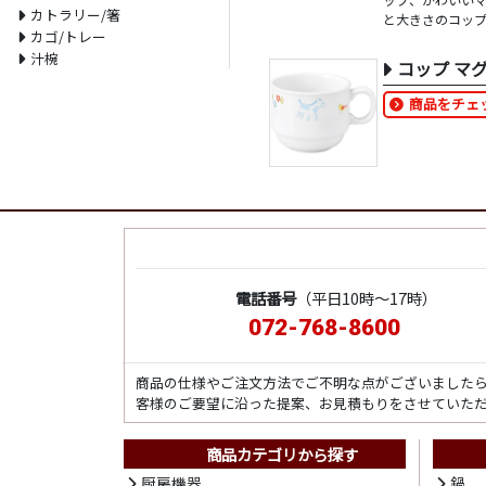
カトラリー/箸
と大きさのコッ
カゴ/トレー
汁椀
コップ マ
商品をチェ
電話番号
（平日10時～17時）
072-768-8600
商品の仕様やご注文方法でご不明な点がございました
客様のご要望に沿った提案、お見積もりをさせていた
商品カテゴリから探す
厨房機器
鍋