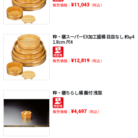
¥11,043
販売価格：
（税込）
粋・椹スーパーEX加工盛桶 目皿なし 約φ4
1.8cm 尺4
¥12,819
販売価格：
（税込）
粋・椹ちらし桶 蓋付 浅型
¥4,697
販売価格：
（税込）