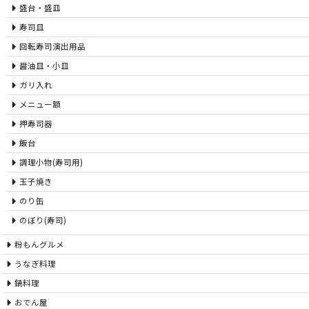
盛台・盛皿
寿司皿
回転寿司演出用品
醤油皿・小皿
ガリ入れ
メニュー額
押寿司器
飯台
調理小物(寿司用)
玉子焼き
のり缶
のぼり(寿司)
粉もんグルメ
うなぎ料理
鍋料理
おでん屋