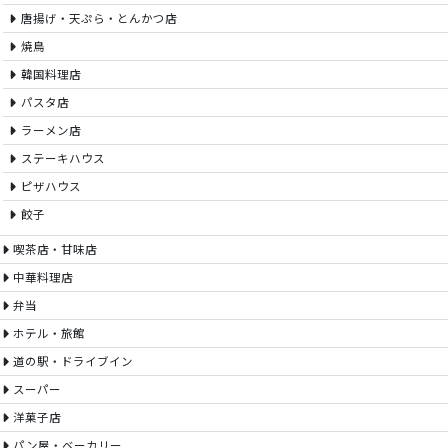
唐揚げ・天ぷら・とんかつ店
焼鳥
韓国料理店
パスタ店
ラーメン店
ステーキハウス
ピザハウス
餃子
喫茶店・甘味店
中華料理店
弁当
ホテル・旅館
道の駅・ドライブイン
スーパー
洋菓子店
パン屋・ベーカリー