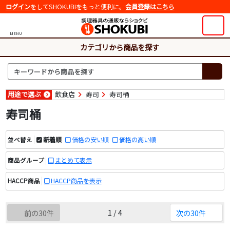
ログイン
をしてSHOKUBIをもっと便利に。
会員登録はこちら
MENU
カテゴリから商品を探す
用途で選ぶ
飲食店
寿司
寿司桶
寿司桶
新着順
価格の安い順
価格の高い順
並べ替え
まとめて表示
商品グループ
HACCP商品を表示
HACCP商品
1 / 4
前の30件
次の30件