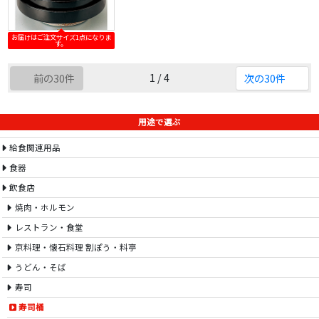
お届けはご注文サイズ1点になりま
す。
1 / 4
前の30件
次の30件
用途で選ぶ
給食関連用品
食器
飲食店
焼肉・ホルモン
レストラン・食堂
京料理・懐石料理 割ぽう・料亭
うどん・そば
寿司
寿司桶