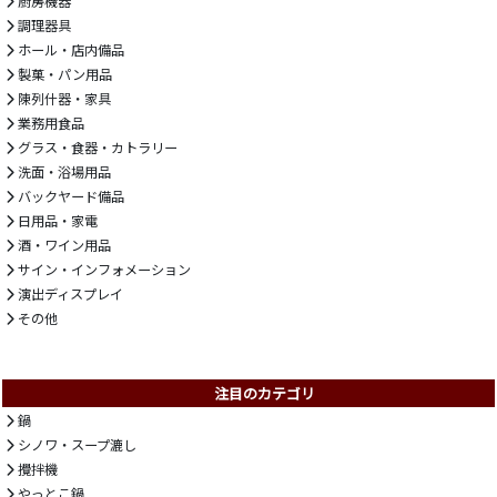
厨房機器
調理器具
ホール・店内備品
製菓・パン用品
陳列什器・家具
業務用食品
グラス・食器・カトラリー
洗面・浴場用品
バックヤード備品
日用品・家電
酒・ワイン用品
サイン・インフォメーション
演出ディスプレイ
その他
注目のカテゴリ
鍋
シノワ・スープ漉し
攪拌機
やっとこ鍋