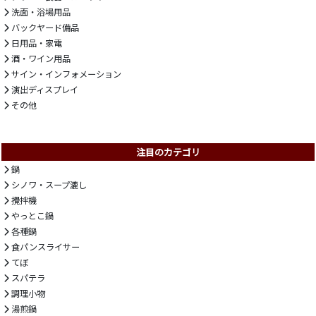
洗面・浴場用品
バックヤード備品
日用品・家電
酒・ワイン用品
サイン・インフォメーション
演出ディスプレイ
その他
注目のカテゴリ
鍋
シノワ・スープ漉し
攪拌機
やっとこ鍋
各種鍋
食パンスライサー
てぼ
スパテラ
調理小物
湯煎鍋