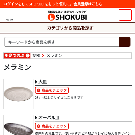
ログイン
をしてSHOKUBIをもっと便利に。
会員登録はこちら
MENU
カテゴリから商品を探す
用途で選ぶ
食器
メラミン
メラミン
大皿
商品をチェック
23cm以上のサイズはこちらです
オーバル皿
商品をチェック
楕円形のお皿です。使いやすさと料理がキレイに映えるデザイン