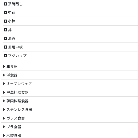
茶碗蒸し
中鉢
小鉢
丼
湯呑
皿用中板
マグカップ
和食器
洋食器
オーブンウェア
中華料理食器
韓国料理食器
ステンレス食器
ガラス食器
プラ食器
木製食器