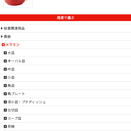
用途で選ぶ
給食関連用品
食器
メラミン
大皿
オーバル皿
中皿
小皿
角皿
角プレート
深小皿・プチディッシュ
仕切皿
スープ皿
茶碗