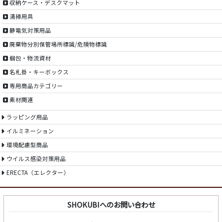
収納ケース・デスクマット
清掃用具
静電気対策用品
廃棄物分別保管場所標識/危険物標識
梱包・物流資材
名札掛・キーボックス
専用商品カテゴリー
素材関連
ラッピング用品
イルミネーション
環境配慮型商品
ウイルス感染対策用品
ERECTA（エレクター）
SHOKUBIへのお問い合わせ