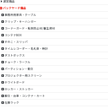
運営備品
バックヤード備品
事務所用家具・テーブル
クリップ・キーハンガー
コーナーガード・転倒防止材/養生資材
コンテナBOX
すのこ・スリッパ
タイムレコーダー・名札掛・時計
ダストボックス
チョーク・ラーフル
パーティション・衝立
プロジェクター用スクリーン
ホワイトボード
ロッカー・ストッカー
脚立・台車・コンテナ・カート
在庫ラック