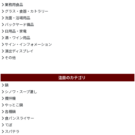
業務用食品
グラス・食器・カトラリー
洗面・浴場用品
バックヤード備品
日用品・家電
酒・ワイン用品
サイン・インフォメーション
演出ディスプレイ
その他
注目のカテゴリ
鍋
シノワ・スープ漉し
攪拌機
やっとこ鍋
各種鍋
食パンスライサー
てぼ
スパテラ