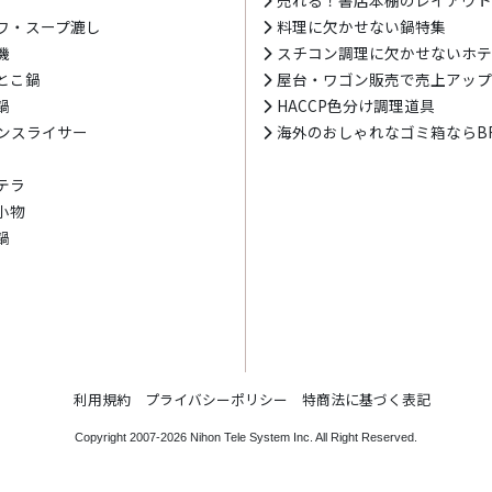
ワ・スープ漉し
料理に欠かせない鍋特集
機
スチコン調理に欠かせないホ
とこ鍋
屋台・ワゴン販売で売上アッ
鍋
HACCP色分け調理道具
ンスライサー
海外のおしゃれなゴミ箱ならBR
テラ
小物
鍋
利用規約
プライバシーポリシー
特商法に基づく表記
Copyright 2007-2026
Nihon Tele System Inc.
All Right Reserved.