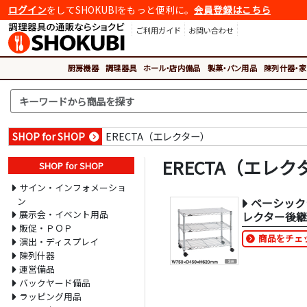
ログイン
をしてSHOKUBIをもっと便利に。
会員登録はこちら
ご利用ガイド
お問い合わせ
厨房機器
調理器具
ホール・店内備品
製菓・パン用品
陳列什器・家
SHOP for SHOP
ERECTA（エレクター）
ERECTA（エレク
SHOP for SHOP
サイン・インフォメーショ
ン
ベーシック
展示会・イベント用品
レクター後
販促・ＰＯＰ
商品をチェ
演出・ディスプレイ
陳列什器
運営備品
バックヤード備品
ラッピング用品