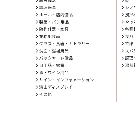
調理器具
シノ
ホール・店内備品
攪拌
製菓・パン用品
やっ
陳列什器・家具
各種
業務用食品
食パ
グラス・食器・カトラリー
てぼ
洗面・浴場用品
スパ
バックヤード備品
調理
日用品・家電
湯煎
酒・ワイン用品
サイン・インフォメーション
演出ディスプレイ
その他