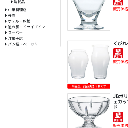
消耗品
販売価格
中華料理店
弁当
ホテル・旅館
道の駅・ドライブイン
スーパー
洋菓子店
くびれ
パン屋・ベーカリー
販売価格
商品例。商品画像は右です
JBポ
ェカップ
ド
販売価格