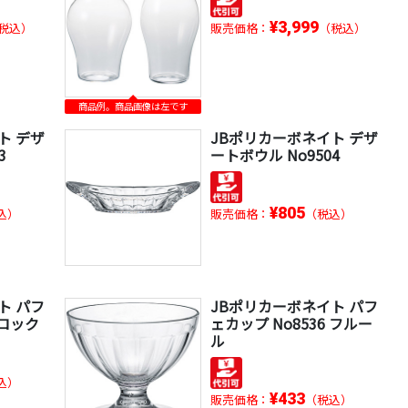
¥3,999
税込）
販売価格：
（税込）
商品例。商品画像は左です
ト デザ
JBポリカーボネイト デザ
3
ートボウル No9504
¥805
込）
販売価格：
（税込）
ト パフ
JBポリカーボネイト パフ
 ロック
ェカップ No8536 フルー
ル
込）
¥433
販売価格：
（税込）