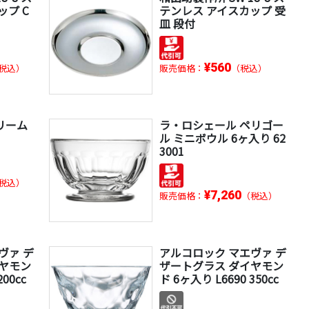
ップ C
テンレス アイスカップ 受
皿 段付
¥560
税込）
販売価格：
（税込）
リーム
ラ・ロシェール ペリゴー
ル ミニボウル 6ヶ入り 62
3001
税込）
¥7,260
販売価格：
（税込）
ヴァ デ
アルコロック マエヴァ デ
イヤモン
ザートグラス ダイヤモン
00cc
ド 6ヶ入り L6690 350cc