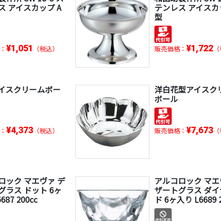
ス アイスカップ A
テンレス アイスカ
型
¥1,051
¥1,722
：
（税込）
販売価格：
（
イスクリームボー
洋白花型アイスク
ボール
¥4,373
¥7,673
：
（税込）
販売価格：
（
ロック マエヴァ デ
アルコロック マエ
グラス ドット 6ヶ
ザートグラス ダ
687 200cc
ド 6ヶ入り L6689 2