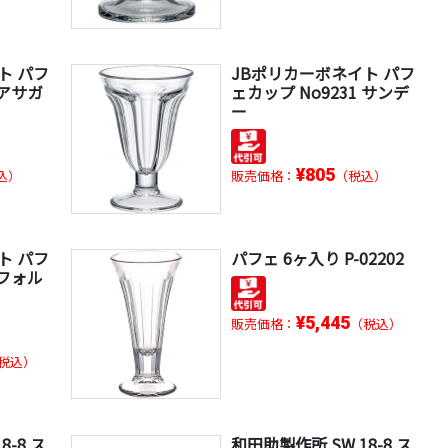
ト パフ
JBポリカーボネイト パフ
 アサガ
ェカップ No9231 サンデ
ー
¥805
込）
販売価格：
（税込）
ト パフ
パフェ 6ヶ入り P-02202
 フォル
¥5,445
販売価格：
（税込）
税込）
8-8 ス
和田助製作所 SW 18-8 ス