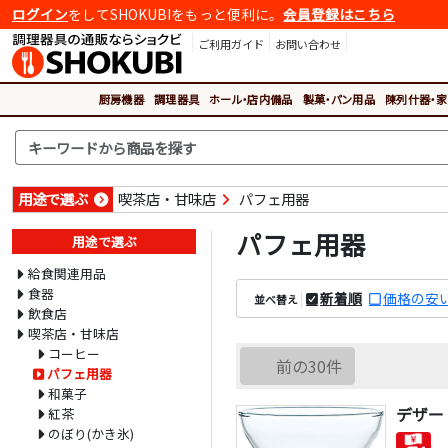
ログイン
をしてSHOKUBIをもっと便利に。
会員登録はこちら
ご利用ガイド
お問い合わせ
厨房機器
調理器具
ホール・店内備品
製菓・パン用品
陳列什器・家
用途で選ぶ
喫茶店・甘味店
パフェ用器
パフェ用器
用途で選ぶ
給食関連用品
食器
新着順
価格の安
並べ替え
飲食店
喫茶店・甘味店
コーヒー
前の30件
パフェ用器
和菓子
デザート
紅茶
のぼり(かき氷)