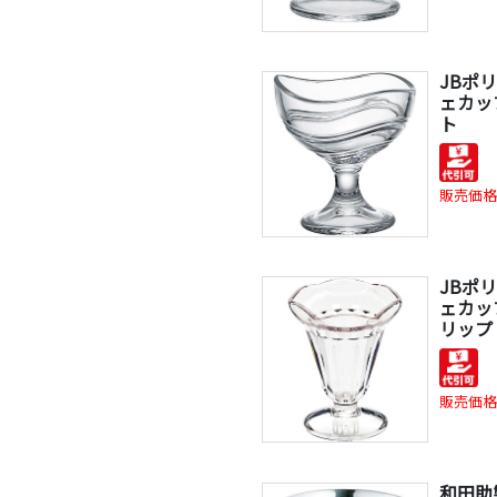
JBポ
ェカップ
ト
販売価格
JBポ
ェカップ
リップ
販売価格
和田助製