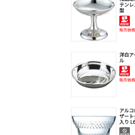
テンレ
型
販売価格
洋白ア
ル
販売価格
アルコ
ザート
入り L6