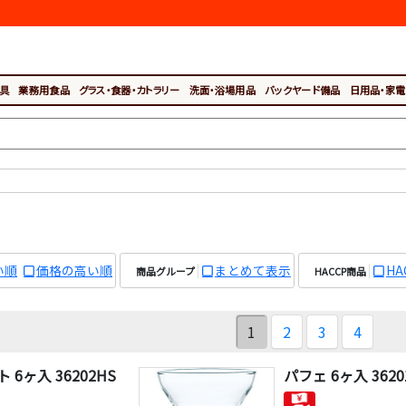
具
業務用食品
グラス・食器・カトラリー
洗面・浴場用品
バックヤード備品
日用品・家電
い順
価格の高い順
まとめて表示
H
商品グループ
HACCP商品
1
2
3
4
 6ヶ入 36202HS
パフェ 6ヶ入 3620