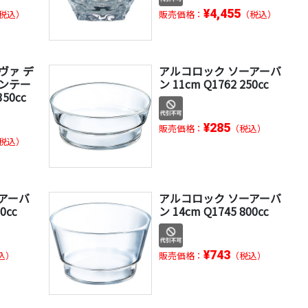
¥4,455
税込）
販売価格：
（税込）
ヴァ デ
アルコロック ソーアーバ
ィンテー
ン 11cm Q1762 250㏄
50cc
¥285
販売価格：
（税込）
税込）
アーバ
アルコロック ソーアーバ
80㏄
ン 14cm Q1745 800㏄
¥743
込）
販売価格：
（税込）