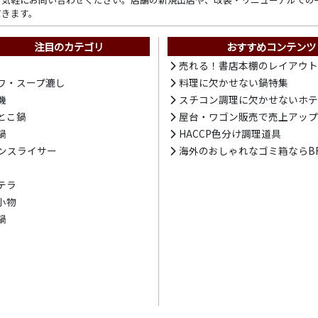
だきます。
注目のカテゴリ
おすすめコンテンツ
売れる！書店本棚のレイアウ
ワ・スープ漉し
料理に欠かせない鍋特集
機
スチコン調理に欠かせないホ
とこ鍋
屋台・ワゴン販売で売上アッ
鍋
HACCP色分け調理道具
ンスライサー
海外のおしゃれなゴミ箱ならBR
テラ
小物
鍋