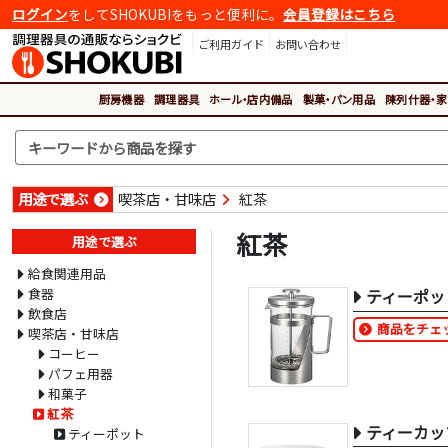
ログイン
をしてSHOKUBIをもっと便利に。
会員登録はこちら
ご利用ガイド
お問い合わせ
厨房機器
調理器具
ホール・店内備品
製菓・パン用品
陳列什器・家
用途で選ぶ
喫茶店・甘味店
紅茶
紅茶
用途で選ぶ
給食関連用品
食器
ティーポッ
飲食店
商品をチェ
喫茶店・甘味店
コーヒー
パフェ用器
和菓子
紅茶
ティーカッ
ティーポット