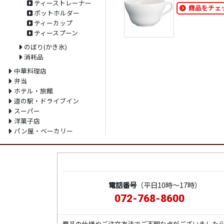
ティーストレーナー
商品をチェ
ポットホルダー
ティーカップ
ティースプーン
のぼり(かき氷)
消耗品
中華料理店
弁当
ホテル・旅館
道の駅・ドライブイン
スーパー
洋菓子店
パン屋・ベーカリー
電話番号
（平日10時～17時）
072-768-8600
商品の仕様やご注文方法でご不明な点がございました