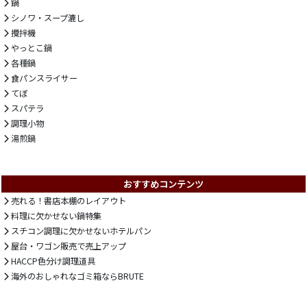
鍋
シノワ・スープ漉し
攪拌機
やっとこ鍋
各種鍋
食パンスライサー
てぼ
スパテラ
調理小物
湯煎鍋
おすすめコンテンツ
売れる！書店本棚のレイアウト
料理に欠かせない鍋特集
スチコン調理に欠かせないホテルパン
屋台・ワゴン販売で売上アップ
HACCP色分け調理道具
海外のおしゃれなゴミ箱ならBRUTE