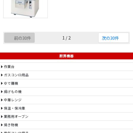
1 / 2
前の30件
次の30件
厨房機器
作業台
ガスコンロ用品
ゆで麺機
揚げもの機
中華レンジ
保温・保冷庫
業務用オーブン
焼き物機