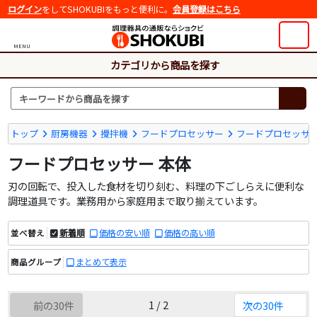
ログイン
をしてSHOKUBIをもっと便利に。
会員登録はこちら
MENU
カテゴリから商品を探す
トップ
厨房機器
攪拌機
フードプロセッサー
フードプロセッサー
フードプロセッサー 本体
刃の回転で、投入した食材を切り刻む、料理の下ごしらえに便利な
調理道具です。業務用から家庭用まで取り揃えています。
新着順
価格の安い順
価格の高い順
並べ替え
まとめて表示
商品グループ
1 / 2
前の30件
次の30件