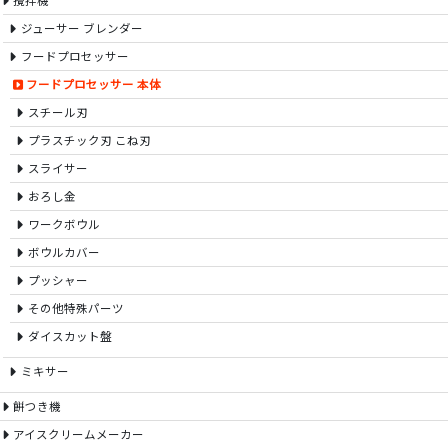
攪拌機
ジューサー ブレンダー
フードプロセッサー
フードプロセッサー 本体
スチール刃
プラスチック刃 こね刃
スライサー
おろし金
ワークボウル
ボウルカバー
プッシャー
その他特殊パーツ
ダイスカット盤
ミキサー
餅つき機
アイスクリームメーカー