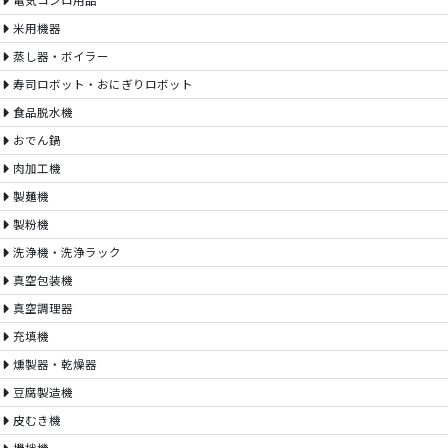
電気コンロ用品
米用機器
蒸し器・ボイラー
寿司ロボット・おにぎりロボット
食品脱水機
おでん鍋
肉加工機
製麺機
製粉機
洗浄機・洗浄ラック
真空包装機
真空調理器
充填機
燻製器・乾燥器
豆腐製造機
皮むき機