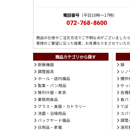
電話番号
（平日10時～17時）
072-768-8600
商品の仕様やご注文方法でご不明な点がございました
客様のご要望に沿った提案、お見積もりをさせていた
商品カテゴリから探す
厨房機器
鍋
調理器具
シノ
ホール・店内備品
攪拌
製菓・パン用品
やっ
陳列什器・家具
各種
業務用食品
食パ
グラス・食器・カトラリー
てぼ
洗面・浴場用品
スパ
バックヤード備品
調理
日用品・家電
湯煎