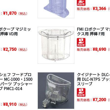
¥3,366
販売価格：
（
¥1,870
：
（税込）
ロボクープ マジミッ
FMI ロボクープ 
押棒 VD用
クス用 押棒 F用
¥2,750
¥8,690
：
（税込）
販売価格：
（
シェフ フードプロ
クイジナート DLC-
 MC-1000・1500
用 DLC-N7PS プ
用 パーツ プッシャー
スリーブ
 PMC1-014
¥7,200
販売価格：
（
¥8,910
：
（税込）