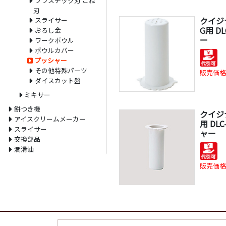
プラスチック刃 こね
刃
クイジナ
スライサー
G用 D
おろし金
ー
ワークボウル
ボウルカバー
プッシャー
その他特殊パーツ
販売価格
ダイスカット盤
ミキサー
餅つき機
クイジナ
アイスクリームメーカー
用 DL
スライサー
ャー
交換部品
潤滑油
販売価格