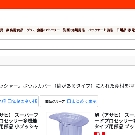
具
業務用食品
グラス・食器・カトラリー
洗面・浴場用品
バックヤード備品
日用品・家電
ッシャー。ボウルカバー（筒があるタイプ）に入れた食材を押
い順
価格の高い順
まとめて表示
商品グループ
サヒ） スーパーフ
旭（アサヒ） スー
ロセッサー多機能
ードプロセッサー
用部品 小プッシャ
タイプ用部品 プ