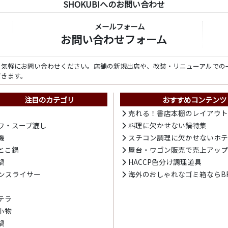
SHOKUBIへのお問い合わせ
メールフォーム
お問い合わせフォーム
ら気軽にお問い合わせください。店舗の新規出店や、改装・リニューアルでの
だきます。
注目のカテゴリ
おすすめコンテンツ
売れる！書店本棚のレイアウ
ワ・スープ漉し
料理に欠かせない鍋特集
機
スチコン調理に欠かせないホ
とこ鍋
屋台・ワゴン販売で売上アッ
鍋
HACCP色分け調理道具
ンスライサー
海外のおしゃれなゴミ箱ならBR
テラ
小物
鍋