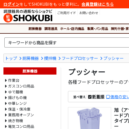
ログイン
をしてSHOKUBIをもっと便利に。
会員登録はこちら
ご利用ガイド
お問い合わせ
厨房機器
調理器具
ホール・店内備品
製菓・パン用品
陳列什器・家
トップ
厨房機器
攪拌機
フードプロセッサー
プッシャー
プッシャー
厨房機器
作業台
各種フードプロセッサーのプ
ガスコンロ用品
ゆで麺機
新着順
価格の安
並べ替え
揚げもの機
中華レンジ
保温・保冷庫
旭（ア
ードプ
業務用オーブン
タイプ
焼き物機
ー
電気コンロ用品