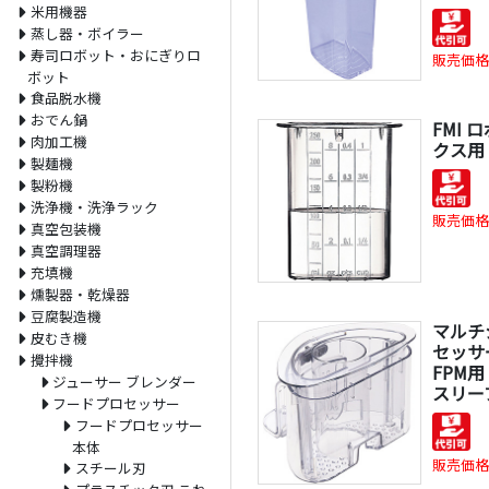
米用機器
蒸し器・ボイラー
寿司ロボット・おにぎりロ
販売価格
ボット
食品脱水機
おでん鍋
FMI 
肉加工機
クス用 
製麺機
製粉機
洗浄機・洗浄ラック
販売価格
真空包装機
真空調理器
充填機
燻製器・乾燥器
豆腐製造機
マルチ
皮むき機
セッサー
攪拌機
FPM
ジューサー ブレンダー
スリーブ
フードプロセッサー
フードプロセッサー
本体
販売価格
スチール刃