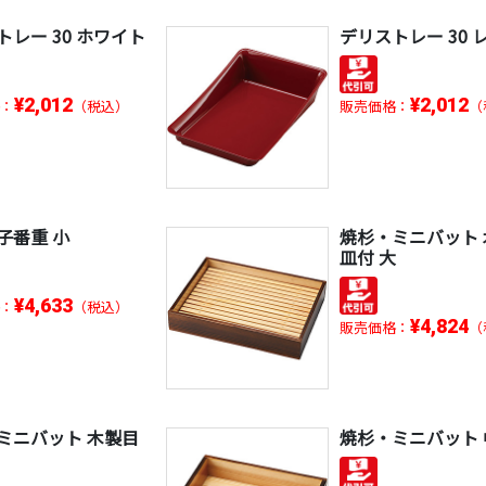
トレー 30 ホワイト
デリストレー 30 
¥2,012
¥2,012
：
（税込）
販売価格：
（
子番重 小
焼杉・ミニバット
皿付 大
¥4,633
：
（税込）
¥4,824
販売価格：
（
ミニバット 木製目
焼杉・ミニバット 