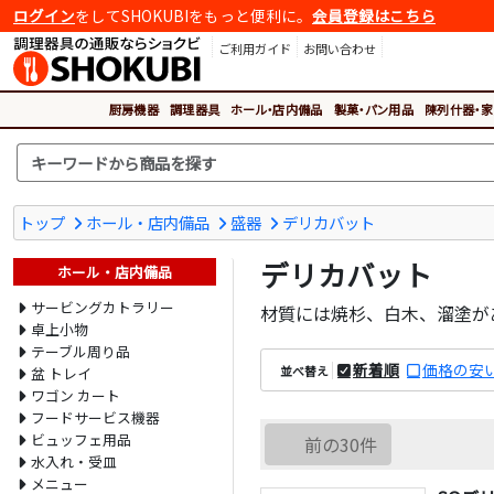
ログイン
をしてSHOKUBIをもっと便利に。
会員登録はこちら
ご利用ガイド
お問い合わせ
厨房機器
調理器具
ホール・店内備品
製菓・パン用品
陳列什器・家
トップ
ホール・店内備品
盛器
デリカバット
デリカバット
ホール・店内備品
サービングカトラリー
材質には焼杉、白木、溜塗が
卓上小物
テーブル周り品
新着順
価格の安
並べ替え
盆 トレイ
ワゴン カート
フードサービス機器
ビュッフェ用品
前の30件
水入れ・受皿
メニュー