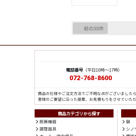
前の30件
電話番号
（平日10時～17時）
072-768-8600
商品の仕様やご注文方法でご不明な点がございました
客様のご要望に沿った提案、お見積もりをさせていた
商品カテゴリから探す
厨房機器
鍋
調理器具
シノ
ホール・店内備品
攪拌