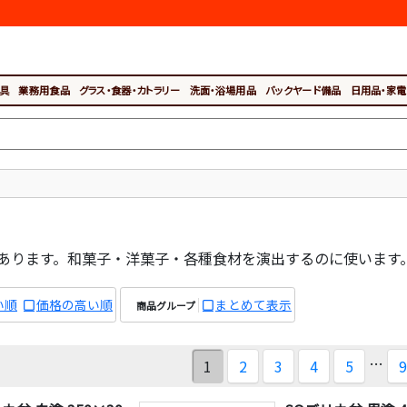
具
業務用食品
グラス・食器・カトラリー
洗面・浴場用品
バックヤード備品
日用品・家電
あります。和菓子・洋菓子・各種食材を演出するのに使います
い順
価格の高い順
まとめて表示
商品グループ
…
1
2
3
4
5
9