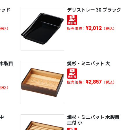
レッド
デリストレー 30 ブラック
¥2,012
税込）
販売価格：
（税込）
 木製目
焼杉・ミニバット 大
¥2,857
販売価格：
（税込）
税込）
中
焼杉・ミニバット 木製目
皿付 小