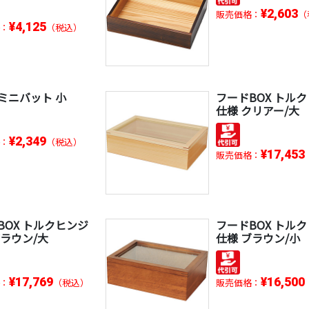
¥2,603
販売価格：
（
¥4,125
：
（税込）
ミニバット 小
フードBOX トル
仕様 クリアー/大
¥2,349
：
（税込）
¥17,453
販売価格：
BOX トルクヒンジ
フードBOX トル
ブラウン/大
仕様 ブラウン/小
¥17,769
¥16,500
：
（税込）
販売価格：