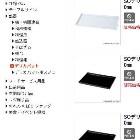
SOデリ
呼鈴 ベル
0㎜
テーブルサイン
盛器
桶・桶関連品
販売価格
和風盛器
料理舟
盛込器
そばざる
盛台
SOデリ
料理棚
0㎜
デリカバット
デリカバット用スノコ
フードサービス用品
販売価格
出前用品
玄関周り用品
レジ周り品
のれん のぼり フラッグ
軽食・イベント機器
SOデリ
0㎜