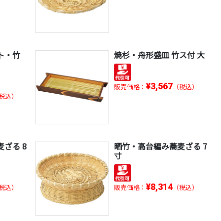
ト・竹
焼杉・舟形盛皿 竹ス付 大
¥3,567
販売価格：
（税込）
税込）
ざる 8
晒竹・高台編み蕎麦ざる 7
寸
¥8,314
税込）
販売価格：
（税込）