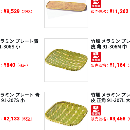
¥9,529
¥11,262
：
（税込）
販売価格：
メラミン プレート青
竹風 メラミン プ
1-306S 小
皮 角 91-306M 中
¥840
¥1,164
：
（税込）
販売価格：
（
メラミン プレート 青
竹風 メラミン プレ
91-307S 小
皮 正角 91-307L 
¥2,133
¥3,458
：
（税込）
販売価格：
（