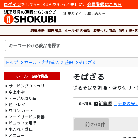
ログイン
をしてSHOKUBIをもっと便利に。
会員登録はこちら
ご利用ガイド
お問い合わせ
厨房機器
調理器具
ホール・店内備品
製菓・パン用品
陳列什器・家
トップ
ホール・店内備品
盛器
そばざる
そばざる
ホール・店内備品
サービングカトラリー
ざるそばを調理・盛り付け・
卓上小物
テーブル周り品
新着順
価格の安
並べ替え
盆 トレイ
ワゴン カート
フードサービス機器
ビュッフェ用品
前の30件
水入れ・受皿
メニュー