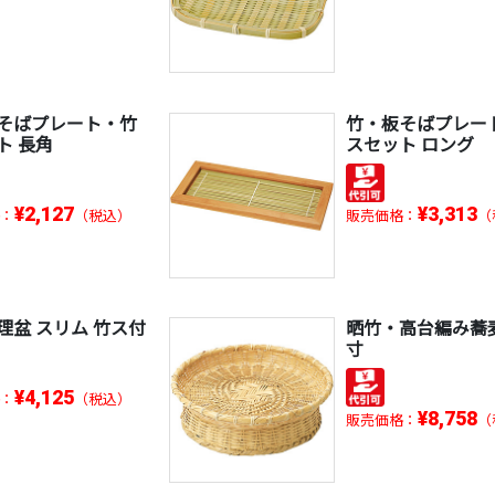
そばプレート・竹
竹・板そばプレー
ト 長角
スセット ロング
¥2,127
¥3,313
：
（税込）
販売価格：
（
理盆 スリム 竹ス付
晒竹・高台編み蕎麦
寸
¥4,125
：
（税込）
¥8,758
販売価格：
（