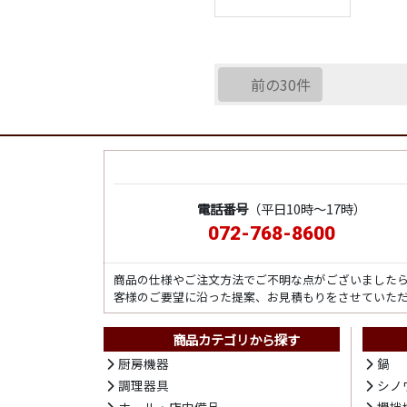
前の30件
電話番号
（平日10時～17時）
072-768-8600
商品の仕様やご注文方法でご不明な点がございました
客様のご要望に沿った提案、お見積もりをさせていた
商品カテゴリから探す
厨房機器
鍋
調理器具
シノ
ホール・店内備品
攪拌