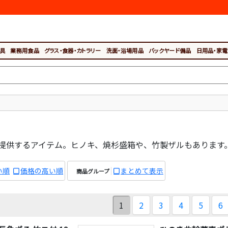
具
業務用食品
グラス・食器・カトラリー
洗面・浴場用品
バックヤード備品
日用品・家電
提供するアイテム。ヒノキ、焼杉盛箱や、竹製ザルもあります
い順
価格の高い順
まとめて表示
商品グループ
1
2
3
4
5
6