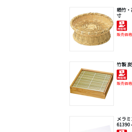
晒竹・
寸
販売価格
竹製 
販売価格
メラミン
61390