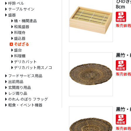
ひのき長
呼鈴 ベル
8cm
テーブルサイン
盛器
桶・桶関連品
販売価格
和風盛器
料理舟
盛込器
そばざる
盛台
黒竹・
料理棚
デリカバット
デリカバット用スノコ
販売価格
フードサービス用品
出前用品
玄関周り用品
レジ周り品
のれん のぼり フラッグ
軽食・イベント機器
黒竹・
販売価格