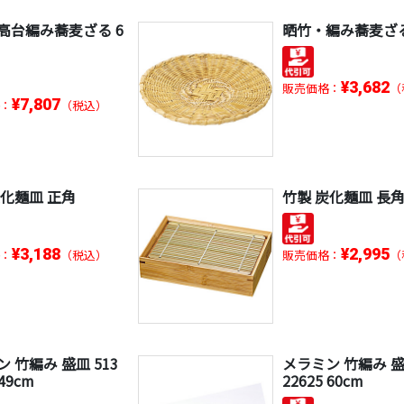
高台編み蕎麦ざる 6
晒竹・編み蕎麦ざる
¥3,682
販売価格：
（
¥7,807
：
（税込）
炭化麺皿 正角
竹製 炭化麺皿 長
¥3,188
¥2,995
：
（税込）
販売価格：
（
 竹編み 盛皿 513
メラミン 竹編み 盛皿
 49cm
22625 60cm