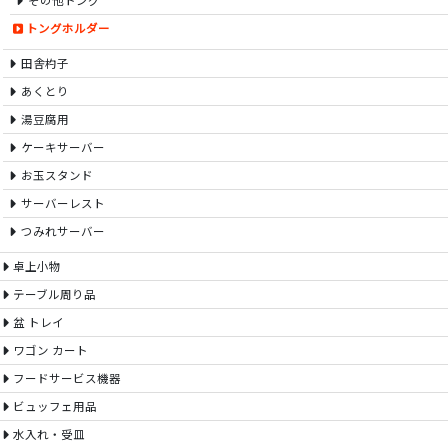
その他トング
トングホルダー
田舎杓子
あくとり
湯豆腐用
ケーキサーバー
お玉スタンド
サーバーレスト
つみれサーバー
卓上小物
テーブル周り品
盆 トレイ
ワゴン カート
フードサービス機器
ビュッフェ用品
水入れ・受皿