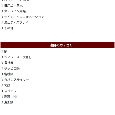
日用品・家電
酒・ワイン用品
サイン・インフォメーション
演出ディスプレイ
その他
注目のカテゴリ
鍋
シノワ・スープ漉し
攪拌機
やっとこ鍋
各種鍋
食パンスライサー
てぼ
スパテラ
調理小物
湯煎鍋