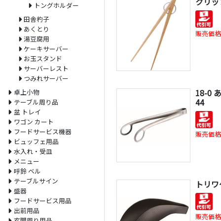
クリッ
トングホルダー
田舎杓子
あくとり
販売価格
湯豆腐用
ケーキサーバー
お玉スタンド
サーバーレスト
つみれサーバー
18-0
卓上小物
44
テーブル周り品
盆 トレイ
ワゴン カート
フードサービス機器
販売価格
ビュッフェ用品
水入れ・受皿
メニュー
呼鈴 ベル
テーブルサイン
トリワケ
盛器
フードサービス用品
出前用品
販売価格
玄関周り用品