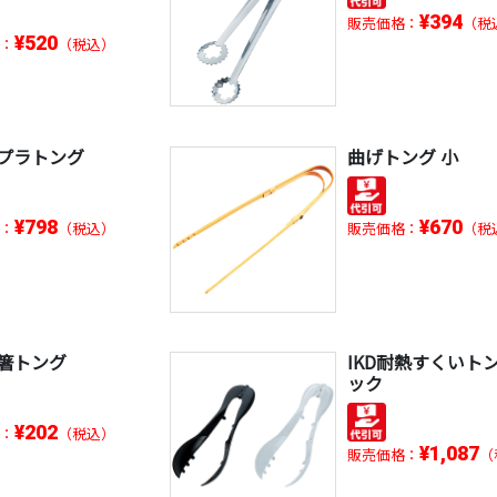
¥394
販売価格：
（税
¥520
：
（税込）
プラトング
曲げトング 小
¥798
¥670
：
（税込）
販売価格：
（税
箸トング
IKD耐熱すくいト
ック
¥202
：
（税込）
¥1,087
販売価格：
（