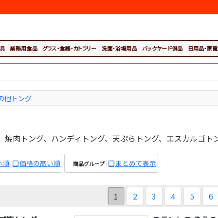
具
業務用食品
グラス・食器・カトラリー
洗面・浴場用品
バックヤード備品
日用品・家電
の他トング
、焼肉トング、ハンディトング、天ぷらトング、エスカルゴト
い順
価格の高い順
まとめて表示
商品グループ
1
2
3
4
5
6