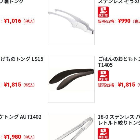
プ箸トング
ステンレス ぞう
¥1,016
¥990
：
（税込）
販売価格：
（税
 あげものトング LS15
ごはんのおともトン
T1405
¥1,815
¥1,815
：
（税込）
販売価格：
（
トング AUT1402
18-0 ステンレス
レトルト絞りトング 
¥1,980
：
（税込）