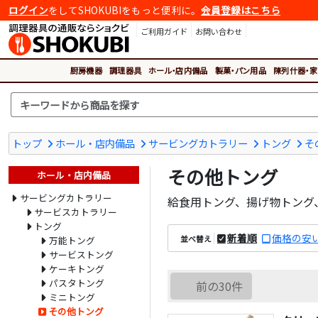
ログイン
をしてSHOKUBIをもっと便利に。
会員登録はこちら
ご利用ガイド
お問い合わせ
厨房機器
調理器具
ホール・店内備品
製菓・パン用品
陳列什器・家
トップ
ホール・店内備品
サービングカトラリー
トング
そ
その他トング
ホール・店内備品
サービングカトラリー
給食用トング、揚げ物トング
サービスカトラリー
トング
新着順
価格の安
並べ替え
万能トング
サービストング
ケーキトング
パスタトング
前の30件
ミニトング
その他トング