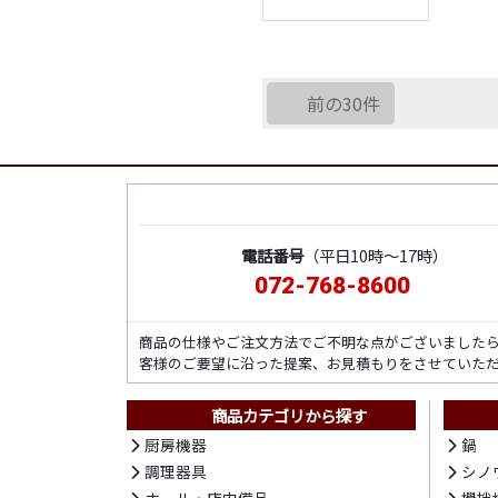
前の30件
電話番号
（平日10時～17時）
072-768-8600
商品の仕様やご注文方法でご不明な点がございました
客様のご要望に沿った提案、お見積もりをさせていた
商品カテゴリから探す
厨房機器
鍋
調理器具
シノ
ホール・店内備品
攪拌