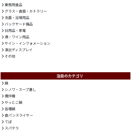
業務用食品
グラス・食器・カトラリー
洗面・浴場用品
バックヤード備品
日用品・家電
酒・ワイン用品
サイン・インフォメーション
演出ディスプレイ
その他
注目のカテゴリ
鍋
シノワ・スープ漉し
攪拌機
やっとこ鍋
各種鍋
食パンスライサー
てぼ
スパテラ