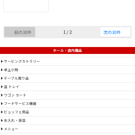
1 / 2
前の30件
次の30件
ホール・店内備品
サービングカトラリー
卓上小物
テーブル周り品
盆 トレイ
ワゴン カート
フードサービス機器
ビュッフェ用品
水入れ・受皿
メニュー