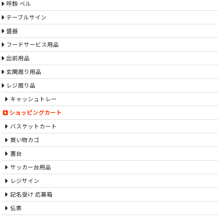
呼鈴 ベル
テーブルサイン
盛器
フードサービス用品
出前用品
玄関周り用品
レジ周り品
キャッシュトレー
ショッピングカート
バスケットカート
買い物カゴ
置台
サッカー台用品
レジサイン
記名受け 応募箱
伝票