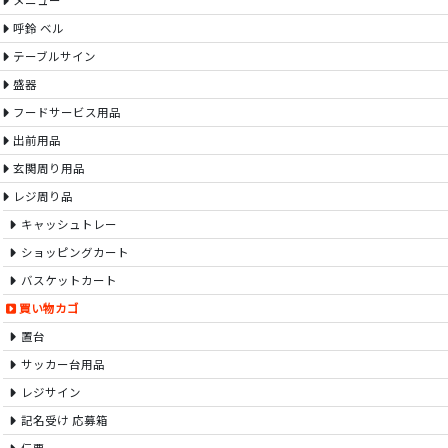
メニュー
呼鈴 ベル
テーブルサイン
盛器
フードサービス用品
出前用品
玄関周り用品
レジ周り品
キャッシュトレー
ショッピングカート
バスケットカート
買い物カゴ
置台
サッカー台用品
レジサイン
記名受け 応募箱