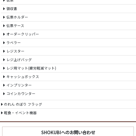
伝票
領収書
伝票ホルダー
伝票ケース
オーダークリッパー
ラベラー
レジスター
レジ上げバッグ
レジ用マット(疲労軽減マット)
キャッシュボックス
インプリンター
コインカウンター
のれん のぼり フラッグ
軽食・イベント機器
SHOKUBIへのお問い合わせ