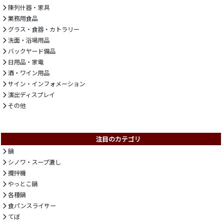
陳列什器・家具
業務用食品
グラス・食器・カトラリー
洗面・浴場用品
バックヤード備品
日用品・家電
酒・ワイン用品
サイン・インフォメーション
演出ディスプレイ
その他
注目のカテゴリ
鍋
シノワ・スープ漉し
攪拌機
やっとこ鍋
各種鍋
食パンスライサー
てぼ