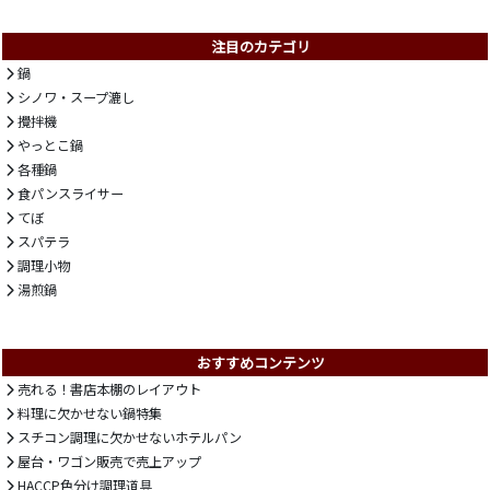
注目のカテゴリ
鍋
シノワ・スープ漉し
攪拌機
やっとこ鍋
各種鍋
食パンスライサー
てぼ
スパテラ
調理小物
湯煎鍋
おすすめコンテンツ
売れる！書店本棚のレイアウト
料理に欠かせない鍋特集
スチコン調理に欠かせないホテルパン
屋台・ワゴン販売で売上アップ
HACCP色分け調理道具