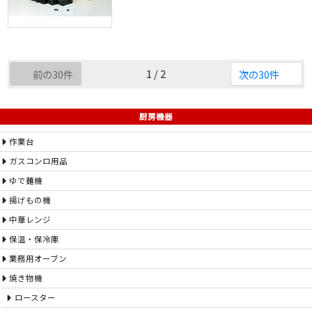
1 / 2
前の30件
次の30件
厨房機器
作業台
ガスコンロ用品
ゆで麺機
揚げもの機
中華レンジ
保温・保冷庫
業務用オーブン
焼き物機
ロースター