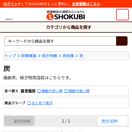
ログイン
をしてSHOKUBIをもっと便利に。
会員登録はこちら
MENU
カテゴリから商品を探す
トップ
厨房機器
焼き物機
炭焼機
炭
炭
備長炭、焼き物用溶岩はこちらです。
新着順
価格の安い順
価格の高い順
並べ替え
まとめて表示
商品グループ
1 / 2
前の30件
次の30件