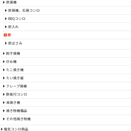
炭焼機
炭焼機、石焼コンロ
BBQコンロ
炭入れ
炭
炭ばさみ
餃子焼機
炒め機
たこ焼き機
たい焼き器
クレープ焼機
鉄板付コンロ
串焼き機
焼き物機備品
その他焼き物機
電気コンロ用品