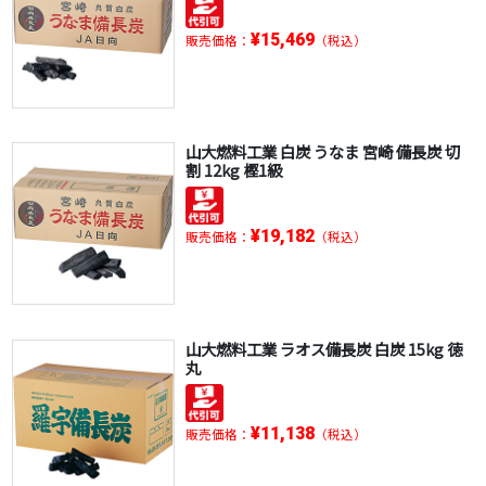
¥15,469
販売価格：
（税込）
山大燃料工業 白炭 うなま 宮崎 備長炭 切
割 12kg 樫1級
¥19,182
販売価格：
（税込）
山大燃料工業 ラオス備長炭 白炭 15kg 徳
丸
¥11,138
販売価格：
（税込）