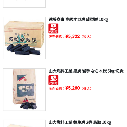
遠藤商事 高級オガ炭 成型炭 10kg
¥5,322
販売価格：
（税込）
山大燃料工業 黒炭 岩手 なら木炭 6kg 切炭
¥5,260
販売価格：
（税込）
山大燃料工業 錦生炭 2等 鳥取 10kg