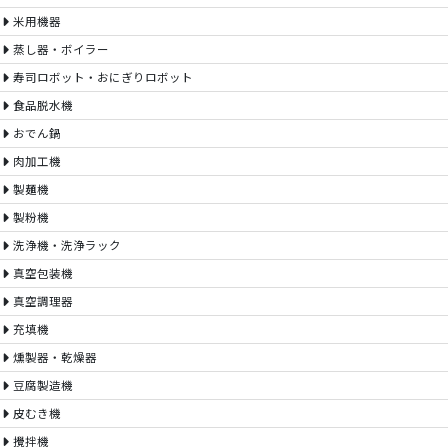
米用機器
蒸し器・ボイラー
寿司ロボット・おにぎりロボット
食品脱水機
おでん鍋
肉加工機
製麺機
製粉機
洗浄機・洗浄ラック
真空包装機
真空調理器
充填機
燻製器・乾燥器
豆腐製造機
皮むき機
攪拌機