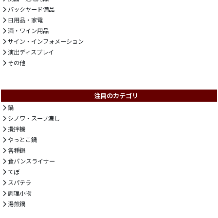
バックヤード備品
日用品・家電
酒・ワイン用品
サイン・インフォメーション
演出ディスプレイ
その他
注目のカテゴリ
鍋
シノワ・スープ漉し
攪拌機
やっとこ鍋
各種鍋
食パンスライサー
てぼ
スパテラ
調理小物
湯煎鍋