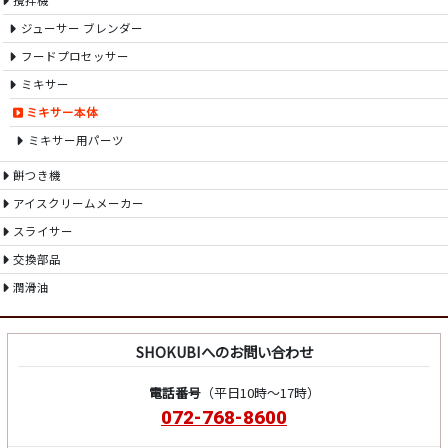
攪拌機
ジューサー ブレンダー
フードプロセッサー
ミキサー
ミキサー本体
ミキサー用パーツ
餅つき機
アイスクリームメーカー
スライサー
交換部品
潤滑油
SHOKUBIへのお問い合わせ
電話番号
（平日10時～17時）
072-768-8600