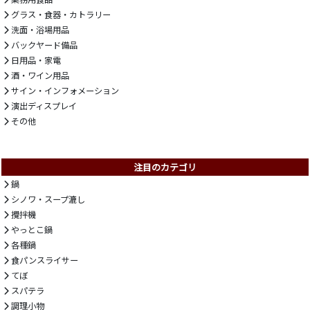
グラス・食器・カトラリー
洗面・浴場用品
バックヤード備品
日用品・家電
酒・ワイン用品
サイン・インフォメーション
演出ディスプレイ
その他
注目のカテゴリ
鍋
シノワ・スープ漉し
攪拌機
やっとこ鍋
各種鍋
食パンスライサー
てぼ
スパテラ
調理小物