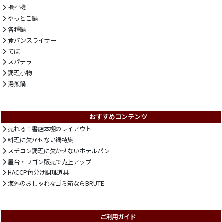
攪拌機
やっとこ鍋
各種鍋
食パンスライサー
てぼ
スパテラ
調理小物
湯煎鍋
おすすめコンテンツ
売れる！書店本棚のレイアウト
料理に欠かせない鍋特集
スチコン調理に欠かせないホテルパン
屋台・ワゴン販売で売上アップ
HACCP色分け調理道具
海外のおしゃれなゴミ箱ならBRUTE
ご利用ガイド